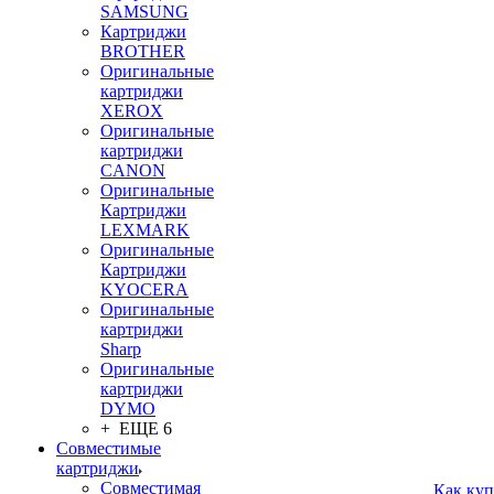
SAMSUNG
Картриджи
BROTHER
Оригинальные
картриджи
XEROX
Оригинальные
картриджи
CANON
Оригинальные
Картриджи
LEXMARK
Оригинальные
Картриджи
KYOCERA
Оригинальные
картриджи
Sharp
Оригинальные
картриджи
DYMO
+ ЕЩЕ 6
Совместимые
картриджи
Совместимая
Как куп