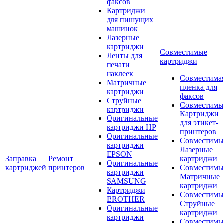
факсов
Картриджи
для пишущих
машинок
Лазерные
картриджи
Совместимые
Ленты для
картриджи
печати
наклеек
Совместима
Матричные
пленка для
картриджи
факсов
Струйные
Совместимы
картриджи
Картриджи
Оригинальные
для этикет-
картриджи HP
принтеров
Оригинальные
Совместимы
картриджи
Лазерные
EPSON
Заправка
Ремонт
картриджи
Оригинальные
картриджей
принтеров
Совместимы
картриджи
Матричные
SAMSUNG
картриджи
Картриджи
Совместимы
BROTHER
Струйные
Оригинальные
картриджи
картриджи
Совместимы