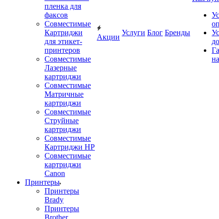
пленка для
факсов
У
Совместимые
о
Картриджи
Услуги
Блог
Бренды
У
Акции
для этикет-
д
принтеров
Г
Совместимые
на
Лазерные
картриджи
Совместимые
Матричные
картриджи
Совместимые
Струйные
картриджи
Совместимые
Картриджи HP
Совместимые
картриджи
Canon
Принтеры
Принтеры
Brady
Принтеры
Brother