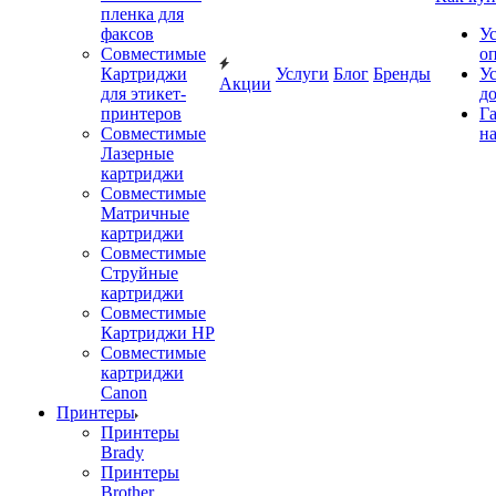
пленка для
факсов
У
Совместимые
о
Картриджи
Услуги
Блог
Бренды
У
Акции
для этикет-
д
принтеров
Г
Совместимые
на
Лазерные
картриджи
Совместимые
Матричные
картриджи
Совместимые
Струйные
картриджи
Совместимые
Картриджи HP
Совместимые
картриджи
Canon
Принтеры
Принтеры
Brady
Принтеры
Brother