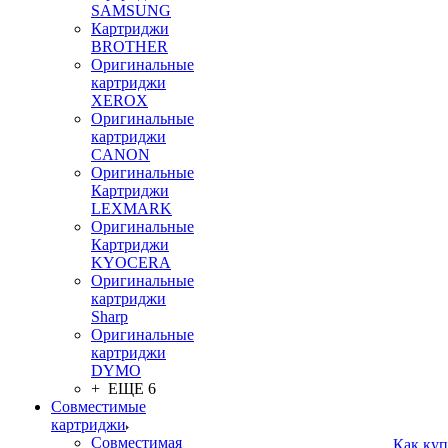
SAMSUNG
Картриджи
BROTHER
Оригинальные
картриджи
XEROX
Оригинальные
картриджи
CANON
Оригинальные
Картриджи
LEXMARK
Оригинальные
Картриджи
KYOCERA
Оригинальные
картриджи
Sharp
Оригинальные
картриджи
DYMO
+ ЕЩЕ 6
Совместимые
картриджи
Совместимая
Как куп