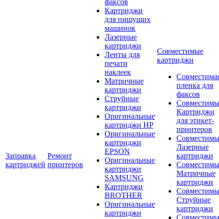
факсов
Картриджи
для пишущих
машинок
Лазерные
картриджи
Совместимые
Ленты для
картриджи
печати
наклеек
Совместима
Матричные
пленка для
картриджи
факсов
Струйные
Совместимы
картриджи
Картриджи
Оригинальные
для этикет-
картриджи HP
принтеров
Оригинальные
Совместимы
картриджи
Лазерные
EPSON
Заправка
Ремонт
картриджи
Оригинальные
картриджей
принтеров
Совместимы
картриджи
Матричные
SAMSUNG
картриджи
Картриджи
Совместимы
BROTHER
Струйные
Оригинальные
картриджи
картриджи
Совместимы