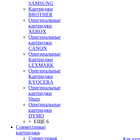
SAMSUNG
Картриджи
BROTHER
Оригинальные
картриджи
XEROX
Оригинальные
картриджи
CANON
Оригинальные
Картриджи
LEXMARK
Оригинальные
Картриджи
KYOCERA
Оригинальные
картриджи
Sharp
Оригинальные
картриджи
DYMO
+ ЕЩЕ 6
Совместимые
картриджи
Совместимая
Как куп