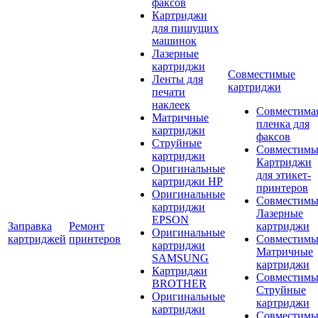
факсов
Картриджи
для пишущих
машинок
Лазерные
картриджи
Совместимые
Ленты для
картриджи
печати
наклеек
Совместима
Матричные
пленка для
картриджи
факсов
Струйные
Совместимы
картриджи
Картриджи
Оригинальные
для этикет-
картриджи HP
принтеров
Оригинальные
Совместимы
картриджи
Лазерные
EPSON
Заправка
Ремонт
картриджи
Оригинальные
картриджей
принтеров
Совместимы
картриджи
Матричные
SAMSUNG
картриджи
Картриджи
Совместимы
BROTHER
Струйные
Оригинальные
картриджи
картриджи
Совместимы