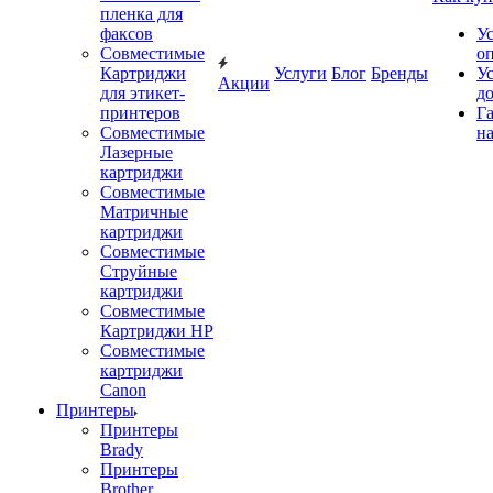
пленка для
факсов
У
Совместимые
о
Картриджи
Услуги
Блог
Бренды
У
Акции
для этикет-
д
принтеров
Г
Совместимые
на
Лазерные
картриджи
Совместимые
Матричные
картриджи
Совместимые
Струйные
картриджи
Совместимые
Картриджи HP
Совместимые
картриджи
Canon
Принтеры
Принтеры
Brady
Принтеры
Brother