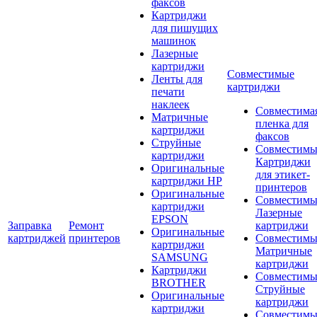
факсов
Картриджи
для пишущих
машинок
Лазерные
картриджи
Совместимые
Ленты для
картриджи
печати
наклеек
Совместима
Матричные
пленка для
картриджи
факсов
Струйные
Совместимы
картриджи
Картриджи
Оригинальные
для этикет-
картриджи HP
принтеров
Оригинальные
Совместимы
картриджи
Лазерные
EPSON
Заправка
Ремонт
картриджи
Оригинальные
картриджей
принтеров
Совместимы
картриджи
Матричные
SAMSUNG
картриджи
Картриджи
Совместимы
BROTHER
Струйные
Оригинальные
картриджи
картриджи
Совместимы