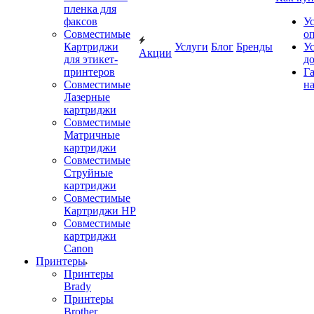
пленка для
факсов
У
Совместимые
о
Картриджи
Услуги
Блог
Бренды
У
Акции
для этикет-
д
принтеров
Г
Совместимые
на
Лазерные
картриджи
Совместимые
Матричные
картриджи
Совместимые
Струйные
картриджи
Совместимые
Картриджи HP
Совместимые
картриджи
Canon
Принтеры
Принтеры
Brady
Принтеры
Brother