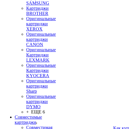
SAMSUNG
Картриджи
BROTHER
Оригинальные
картриджи
XEROX
Оригинальные
картриджи
CANON
Оригинальные
Картриджи
LEXMARK
Оригинальные
Картриджи
KYOCERA
Оригинальные
картриджи
Sharp
Оригинальные
картриджи
DYMO
+ ЕЩЕ 6
Совместимые
картриджи
Совместимая
Как куп