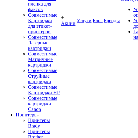
пленка для
факсов
У
Совместимые
о
Картриджи
Услуги
Блог
Бренды
У
Акции
для этикет-
д
принтеров
Г
Совместимые
на
Лазерные
картриджи
Совместимые
Матричные
картриджи
Совместимые
Струйные
картриджи
Совместимые
Картриджи HP
Совместимые
картриджи
Canon
Принтеры
Принтеры
Brady
Принтеры
Brother