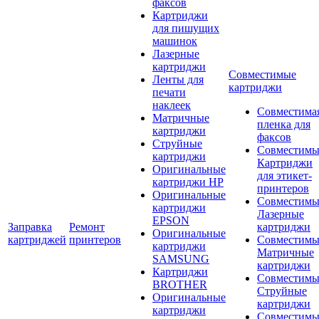
факсов
Картриджи
для пишущих
машинок
Лазерные
картриджи
Совместимые
Ленты для
картриджи
печати
наклеек
Совместима
Матричные
пленка для
картриджи
факсов
Струйные
Совместимы
картриджи
Картриджи
Оригинальные
для этикет-
картриджи HP
принтеров
Оригинальные
Совместимы
картриджи
Лазерные
EPSON
Заправка
Ремонт
картриджи
Оригинальные
картриджей
принтеров
Совместимы
картриджи
Матричные
SAMSUNG
картриджи
Картриджи
Совместимы
BROTHER
Струйные
Оригинальные
картриджи
картриджи
Совместимы