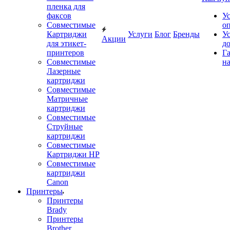
пленка для
факсов
У
Совместимые
о
Картриджи
Услуги
Блог
Бренды
У
Акции
для этикет-
д
принтеров
Г
Совместимые
на
Лазерные
картриджи
Совместимые
Матричные
картриджи
Совместимые
Струйные
картриджи
Совместимые
Картриджи HP
Совместимые
картриджи
Canon
Принтеры
Принтеры
Brady
Принтеры
Brother