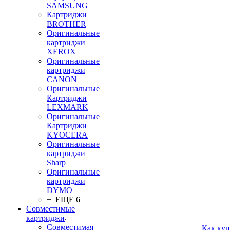
SAMSUNG
Картриджи
BROTHER
Оригинальные
картриджи
XEROX
Оригинальные
картриджи
CANON
Оригинальные
Картриджи
LEXMARK
Оригинальные
Картриджи
KYOCERA
Оригинальные
картриджи
Sharp
Оригинальные
картриджи
DYMO
+ ЕЩЕ 6
Совместимые
картриджи
Совместимая
Как куп