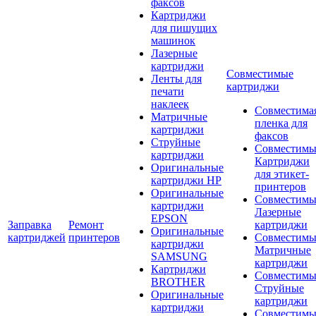
факсов
Картриджи
для пишущих
машинок
Лазерные
картриджи
Совместимые
Ленты для
картриджи
печати
наклеек
Совместима
Матричные
пленка для
картриджи
факсов
Струйные
Совместимы
картриджи
Картриджи
Оригинальные
для этикет-
картриджи HP
принтеров
Оригинальные
Совместимы
картриджи
Лазерные
EPSON
Заправка
Ремонт
картриджи
Оригинальные
картриджей
принтеров
Совместимы
картриджи
Матричные
SAMSUNG
картриджи
Картриджи
Совместимы
BROTHER
Струйные
Оригинальные
картриджи
картриджи
Совместимы