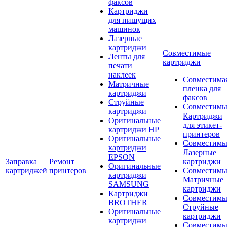
факсов
Картриджи
для пишущих
машинок
Лазерные
картриджи
Совместимые
Ленты для
картриджи
печати
наклеек
Совместима
Матричные
пленка для
картриджи
факсов
Струйные
Совместимы
картриджи
Картриджи
Оригинальные
для этикет-
картриджи HP
принтеров
Оригинальные
Совместимы
картриджи
Лазерные
EPSON
Заправка
Ремонт
картриджи
Оригинальные
картриджей
принтеров
Совместимы
картриджи
Матричные
SAMSUNG
картриджи
Картриджи
Совместимы
BROTHER
Струйные
Оригинальные
картриджи
картриджи
Совместимы