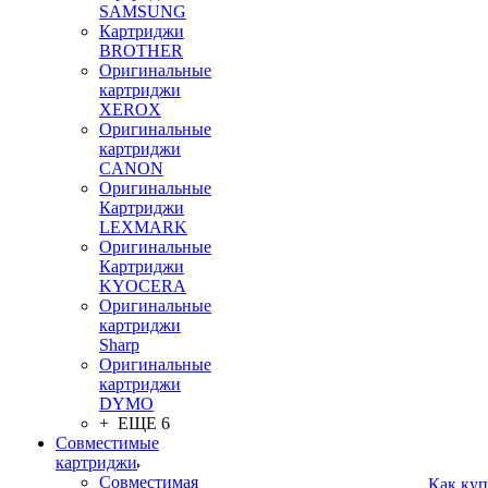
SAMSUNG
Картриджи
BROTHER
Оригинальные
картриджи
XEROX
Оригинальные
картриджи
CANON
Оригинальные
Картриджи
LEXMARK
Оригинальные
Картриджи
KYOCERA
Оригинальные
картриджи
Sharp
Оригинальные
картриджи
DYMO
+ ЕЩЕ 6
Совместимые
картриджи
Совместимая
Как куп