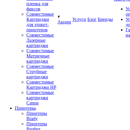
пленка для
факсов
У
Совместимые
о
Картриджи
Услуги
Блог
Бренды
У
Акции
для этикет-
д
принтеров
Г
Совместимые
на
Лазерные
картриджи
Совместимые
Матричные
картриджи
Совместимые
Струйные
картриджи
Совместимые
Картриджи HP
Совместимые
картриджи
Canon
Принтеры
Принтеры
Brady
Принтеры
Brother