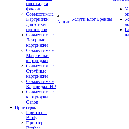
пленка для
факсов
У
Совместимые
о
Картриджи
Услуги
Блог
Бренды
У
Акции
для этикет-
д
принтеров
Г
Совместимые
на
Лазерные
картриджи
Совместимые
Матричные
картриджи
Совместимые
Струйные
картриджи
Совместимые
Картриджи HP
Совместимые
картриджи
Canon
Принтеры
Принтеры
Brady
Принтеры
Brother