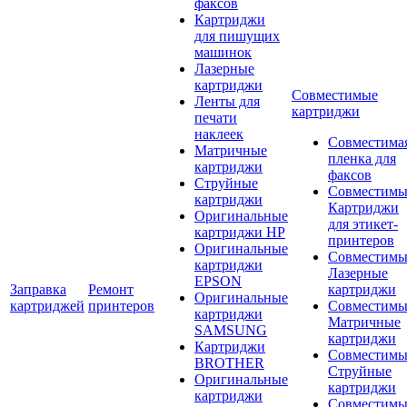
факсов
Картриджи
для пишущих
машинок
Лазерные
картриджи
Совместимые
Ленты для
картриджи
печати
наклеек
Совместима
Матричные
пленка для
картриджи
факсов
Струйные
Совместимы
картриджи
Картриджи
Оригинальные
для этикет-
картриджи HP
принтеров
Оригинальные
Совместимы
картриджи
Лазерные
EPSON
Заправка
Ремонт
картриджи
Оригинальные
картриджей
принтеров
Совместимы
картриджи
Матричные
SAMSUNG
картриджи
Картриджи
Совместимы
BROTHER
Струйные
Оригинальные
картриджи
картриджи
Совместимы