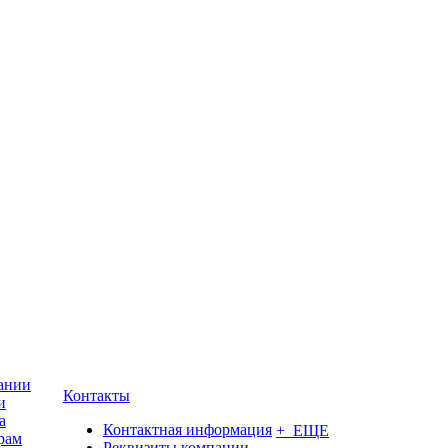
ании
Контакты
и
а
Контактная информация
+ ЕЩЕ
рам
Реквизиты компании