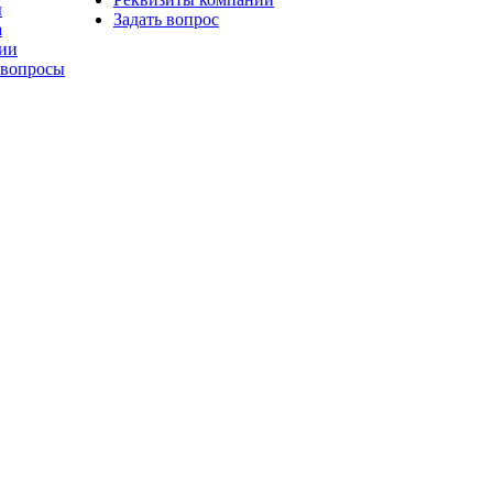
ы
Задать вопрос
а
ии
 вопросы