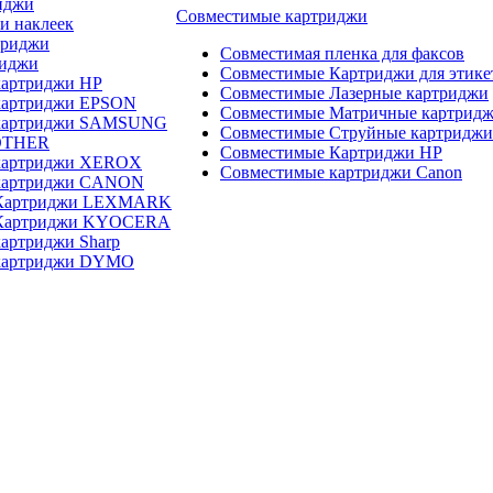
иджи
Совместимые картриджи
и наклеек
триджи
Совместимая пленка для факсов
риджи
Совместимые Картриджи для этике
картриджи HP
Совместимые Лазерные картриджи
картриджи EPSON
Совместимые Матричные картрид
 картриджи SAMSUNG
Совместимые Струйные картриджи
OTHER
Совместимые Картриджи HP
картриджи XEROX
Совместимые картриджи Canon
картриджи CANON
 Картриджи LEXMARK
 Картриджи KYOCERA
артриджи Sharp
картриджи DYMO