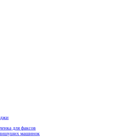
иджи
ленка для факсов
 пишущих машинок