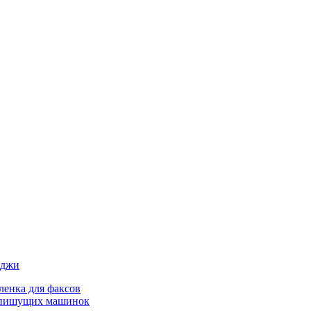
иджи
ленка для факсов
 пишущих машинок