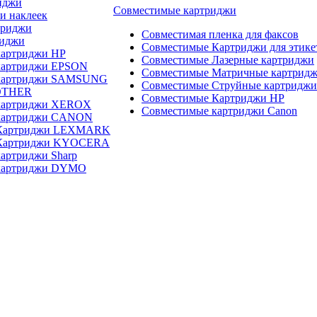
иджи
Совместимые картриджи
и наклеек
триджи
Совместимая пленка для факсов
риджи
Совместимые Картриджи для этике
картриджи HP
Совместимые Лазерные картриджи
картриджи EPSON
Совместимые Матричные картрид
 картриджи SAMSUNG
Совместимые Струйные картриджи
OTHER
Совместимые Картриджи HP
картриджи XEROX
Совместимые картриджи Canon
картриджи CANON
 Картриджи LEXMARK
 Картриджи KYOCERA
артриджи Sharp
картриджи DYMO