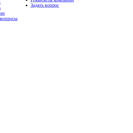
ы
Задать вопрос
а
ии
 вопросы