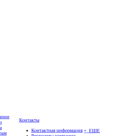
ании
Контакты
и
а
Контактная информация
+ ЕЩЕ
рам
Реквизиты компании