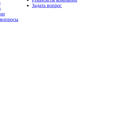
ы
Задать вопрос
а
ии
 вопросы