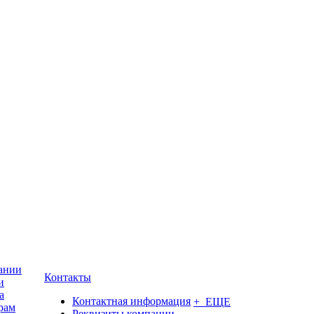
ании
Контакты
и
а
Контактная информация
+ ЕЩЕ
рам
Реквизиты компании