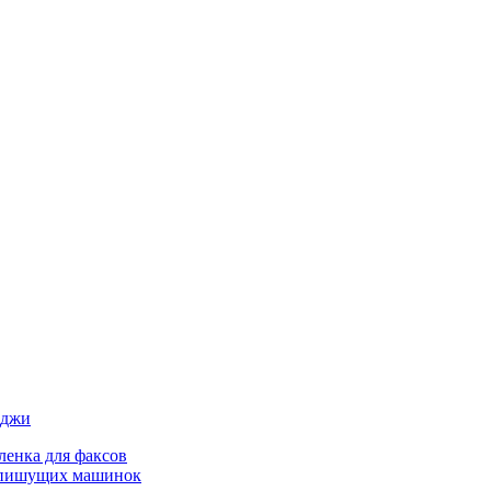
иджи
ленка для факсов
 пишущих машинок