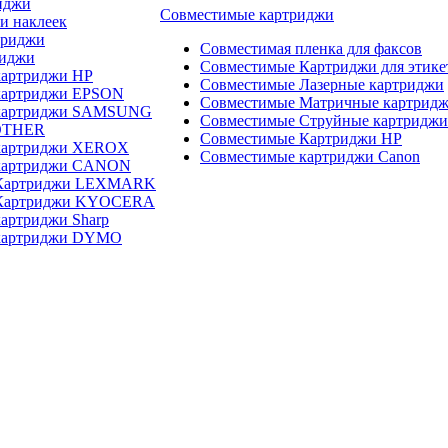
иджи
Совместимые картриджи
и наклеек
триджи
Совместимая пленка для факсов
риджи
Совместимые Картриджи для этике
картриджи HP
Совместимые Лазерные картриджи
картриджи EPSON
Совместимые Матричные картрид
 картриджи SAMSUNG
Совместимые Струйные картриджи
OTHER
Совместимые Картриджи HP
картриджи XEROX
Совместимые картриджи Canon
картриджи CANON
 Картриджи LEXMARK
 Картриджи KYOCERA
артриджи Sharp
картриджи DYMO