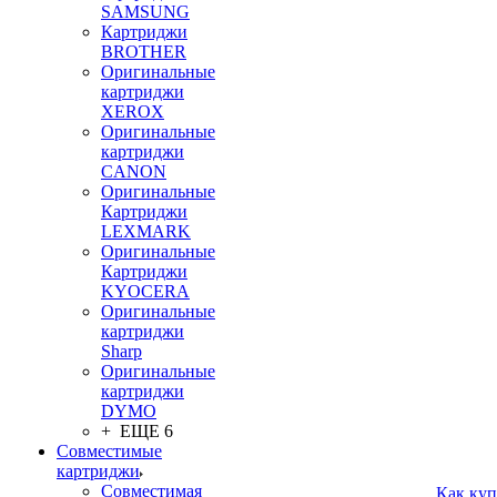
SAMSUNG
Картриджи
BROTHER
Оригинальные
картриджи
XEROX
Оригинальные
картриджи
CANON
Оригинальные
Картриджи
LEXMARK
Оригинальные
Картриджи
KYOCERA
Оригинальные
картриджи
Sharp
Оригинальные
картриджи
DYMO
+ ЕЩЕ 6
Совместимые
картриджи
Совместимая
Как куп