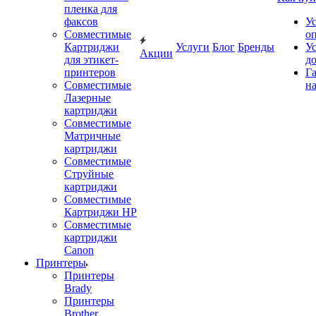
пленка для
факсов
У
Совместимые
о
Картриджи
Услуги
Блог
Бренды
У
Акции
для этикет-
д
принтеров
Г
Совместимые
на
Лазерные
картриджи
Совместимые
Матричные
картриджи
Совместимые
Струйные
картриджи
Совместимые
Картриджи HP
Совместимые
картриджи
Canon
Принтеры
Принтеры
Brady
Принтеры
Brother