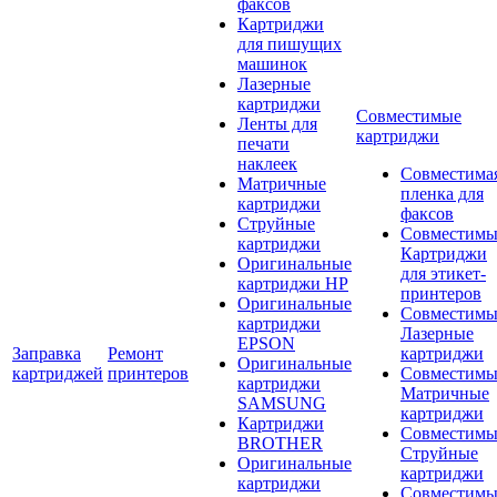
факсов
Картриджи
для пишущих
машинок
Лазерные
картриджи
Совместимые
Ленты для
картриджи
печати
наклеек
Совместима
Матричные
пленка для
картриджи
факсов
Струйные
Совместимы
картриджи
Картриджи
Оригинальные
для этикет-
картриджи HP
принтеров
Оригинальные
Совместимы
картриджи
Лазерные
EPSON
Заправка
Ремонт
картриджи
Оригинальные
картриджей
принтеров
Совместимы
картриджи
Матричные
SAMSUNG
картриджи
Картриджи
Совместимы
BROTHER
Струйные
Оригинальные
картриджи
картриджи
Совместимы