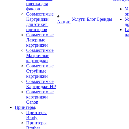
пленка для
факсов
У
Совместимые
о
Картриджи
Услуги
Блог
Бренды
У
Акции
для этикет-
д
принтеров
Г
Совместимые
на
Лазерные
картриджи
Совместимые
Матричные
картриджи
Совместимые
Струйные
картриджи
Совместимые
Картриджи HP
Совместимые
картриджи
Canon
Принтеры
Принтеры
Brady
Принтеры
Brother