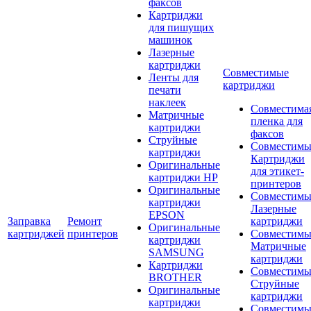
факсов
Картриджи
для пишущих
машинок
Лазерные
картриджи
Совместимые
Ленты для
картриджи
печати
наклеек
Совместима
Матричные
пленка для
картриджи
факсов
Струйные
Совместимы
картриджи
Картриджи
Оригинальные
для этикет-
картриджи HP
принтеров
Оригинальные
Совместимы
картриджи
Лазерные
EPSON
Заправка
Ремонт
картриджи
Оригинальные
картриджей
принтеров
Совместимы
картриджи
Матричные
SAMSUNG
картриджи
Картриджи
Совместимы
BROTHER
Струйные
Оригинальные
картриджи
картриджи
Совместимы