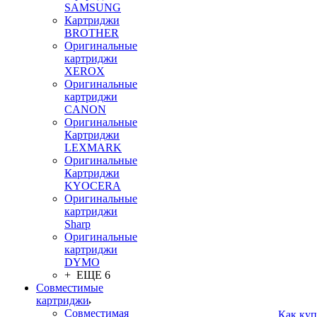
SAMSUNG
Картриджи
BROTHER
Оригинальные
картриджи
XEROX
Оригинальные
картриджи
CANON
Оригинальные
Картриджи
LEXMARK
Оригинальные
Картриджи
KYOCERA
Оригинальные
картриджи
Sharp
Оригинальные
картриджи
DYMO
+ ЕЩЕ 6
Совместимые
картриджи
Совместимая
Как куп