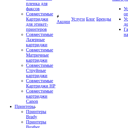
пленка для
факсов
У
Совместимые
о
Картриджи
Услуги
Блог
Бренды
У
Акции
для этикет-
д
принтеров
Г
Совместимые
на
Лазерные
картриджи
Совместимые
Матричные
картриджи
Совместимые
Струйные
картриджи
Совместимые
Картриджи HP
Совместимые
картриджи
Canon
Принтеры
Принтеры
Brady
Принтеры
Brother