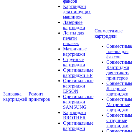
факсов
Картриджи
для пишущих
машинок
Лазерные
картриджи
Совместимые
Ленты для
картриджи
печати
наклеек
Совместима
Матричные
пленка для
картриджи
факсов
Струйные
Совместимы
картриджи
Картриджи
Оригинальные
для этикет-
картриджи HP
принтеров
Оригинальные
Совместимы
картриджи
Лазерные
EPSON
Заправка
Ремонт
картриджи
Оригинальные
картриджей
принтеров
Совместимы
картриджи
Матричные
SAMSUNG
картриджи
Картриджи
Совместимы
BROTHER
Струйные
Оригинальные
картриджи
картриджи
Совместимы