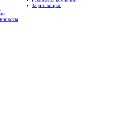
ы
Задать вопрос
а
ии
 вопросы