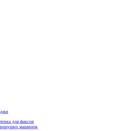
иджи
ленка для факсов
 пишущих машинок