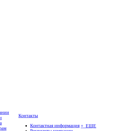
ании
Контакты
и
а
Контактная информация
+ ЕЩЕ
рам
Реквизиты компании