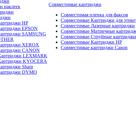
иджи
Совместимые картриджи
и наклеек
триджи
Совместимая пленка для факсов
риджи
Совместимые Картриджи для этике
картриджи HP
Совместимые Лазерные картриджи
картриджи EPSON
Совместимые Матричные картрид
 картриджи SAMSUNG
Совместимые Струйные картриджи
OTHER
Совместимые Картриджи HP
картриджи XEROX
Совместимые картриджи Canon
картриджи CANON
 Картриджи LEXMARK
 Картриджи KYOCERA
артриджи Sharp
картриджи DYMO