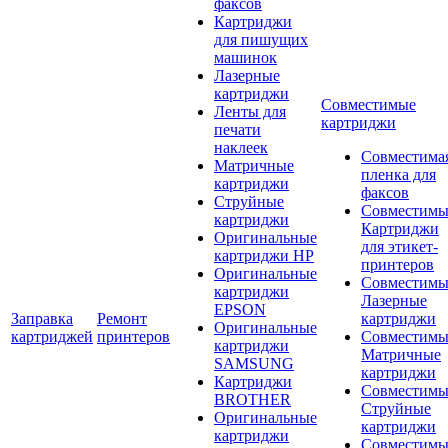
факсов
Картриджи
для пишущих
машинок
Лазерные
картриджи
Совместимые
Ленты для
картриджи
печати
наклеек
Совместима
Матричные
пленка для
картриджи
факсов
Струйные
Совместимы
картриджи
Картриджи
Оригинальные
для этикет-
картриджи HP
принтеров
Оригинальные
Совместимы
картриджи
Лазерные
EPSON
Заправка
Ремонт
картриджи
Оригинальные
картриджей
принтеров
Совместимы
картриджи
Матричные
SAMSUNG
картриджи
Картриджи
Совместимы
BROTHER
Струйные
Оригинальные
картриджи
картриджи
Совместимы