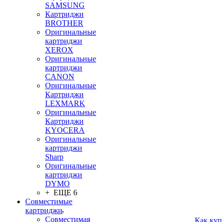
SAMSUNG
Картриджи
BROTHER
Оригинальные
картриджи
XEROX
Оригинальные
картриджи
CANON
Оригинальные
Картриджи
LEXMARK
Оригинальные
Картриджи
KYOCERA
Оригинальные
картриджи
Sharp
Оригинальные
картриджи
DYMO
+ ЕЩЕ 6
Совместимые
картриджи
Совместимая
Как куп