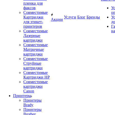
пленка для
факсов
У
Совместимые
о
Картриджи
Услуги
Блог
Бренды
У
Акции
для этикет-
д
принтеров
Г
Совместимые
на
Лазерные
картриджи
Совместимые
Матричные
картриджи
Совместимые
Струйные
картриджи
Совместимые
Картриджи HP
Совместимые
картриджи
Canon
Принтеры
Принтеры
Brady
Принтеры
Brother