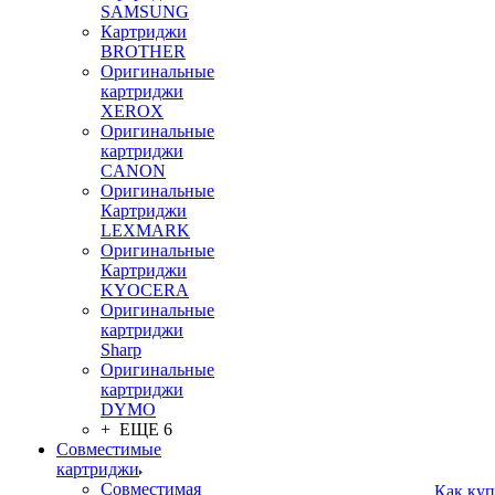
SAMSUNG
Картриджи
BROTHER
Оригинальные
картриджи
XEROX
Оригинальные
картриджи
CANON
Оригинальные
Картриджи
LEXMARK
Оригинальные
Картриджи
KYOCERA
Оригинальные
картриджи
Sharp
Оригинальные
картриджи
DYMO
+ ЕЩЕ 6
Совместимые
картриджи
Совместимая
Как куп