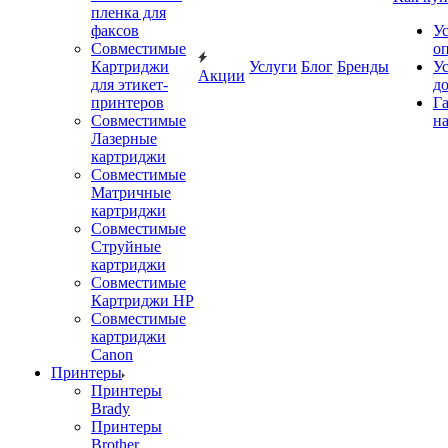
пленка для
факсов
У
Совместимые
о
Картриджи
Услуги
Блог
Бренды
У
Акции
для этикет-
д
принтеров
Г
Совместимые
на
Лазерные
картриджи
Совместимые
Матричные
картриджи
Совместимые
Струйные
картриджи
Совместимые
Картриджи HP
Совместимые
картриджи
Canon
Принтеры
Принтеры
Brady
Принтеры
Brother