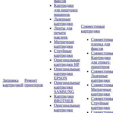
факсов
Картриджи
для пишущих
машинок
Лазерные
картриджи
Совместимые
Ленты для
картриджи
печати
наклеек
Совместима
Матричные
пленка для
картриджи
факсов
Струйные
Совместимы
картриджи
Картриджи
Оригинальные
для этикет-
картриджи HP
принтеров
Оригинальные
Совместимы
картриджи
Лазерные
EPSON
Заправка
Ремонт
картриджи
Оригинальные
картриджей
принтеров
Совместимы
картриджи
Матричные
SAMSUNG
картриджи
Картриджи
Совместимы
BROTHER
Струйные
Оригинальные
картриджи
картриджи
Совместимы