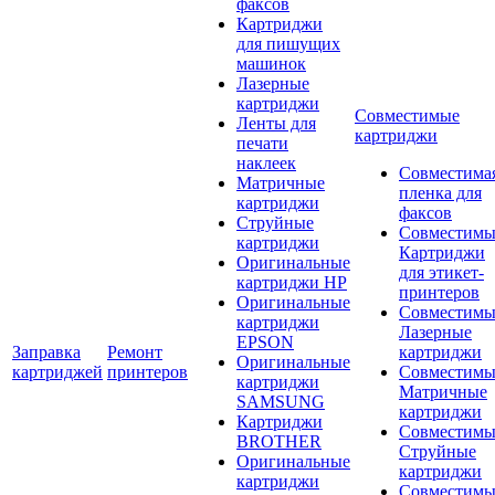
факсов
Картриджи
для пишущих
машинок
Лазерные
картриджи
Совместимые
Ленты для
картриджи
печати
наклеек
Совместима
Матричные
пленка для
картриджи
факсов
Струйные
Совместимы
картриджи
Картриджи
Оригинальные
для этикет-
картриджи HP
принтеров
Оригинальные
Совместимы
картриджи
Лазерные
EPSON
Заправка
Ремонт
картриджи
Оригинальные
картриджей
принтеров
Совместимы
картриджи
Матричные
SAMSUNG
картриджи
Картриджи
Совместимы
BROTHER
Струйные
Оригинальные
картриджи
картриджи
Совместимы