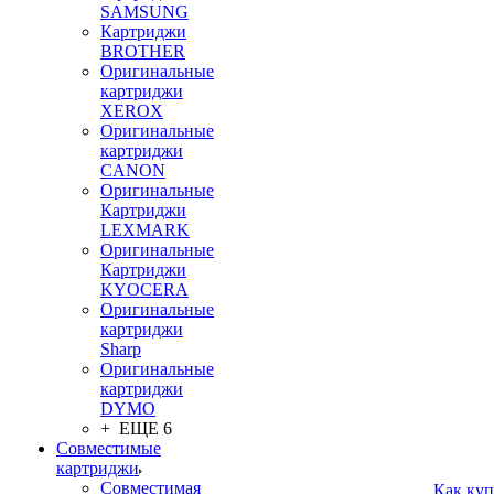
SAMSUNG
Картриджи
BROTHER
Оригинальные
картриджи
XEROX
Оригинальные
картриджи
CANON
Оригинальные
Картриджи
LEXMARK
Оригинальные
Картриджи
KYOCERA
Оригинальные
картриджи
Sharp
Оригинальные
картриджи
DYMO
+ ЕЩЕ 6
Совместимые
картриджи
Совместимая
Как куп