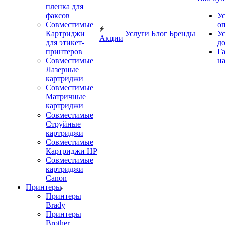
пленка для
факсов
У
Совместимые
о
Картриджи
Услуги
Блог
Бренды
У
Акции
для этикет-
д
принтеров
Г
Совместимые
на
Лазерные
картриджи
Совместимые
Матричные
картриджи
Совместимые
Струйные
картриджи
Совместимые
Картриджи HP
Совместимые
картриджи
Canon
Принтеры
Принтеры
Brady
Принтеры
Brother