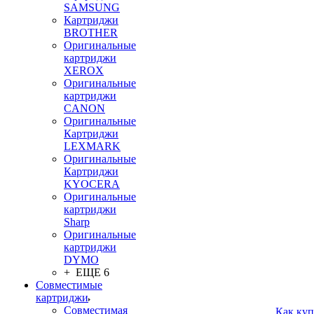
SAMSUNG
Картриджи
BROTHER
Оригинальные
картриджи
XEROX
Оригинальные
картриджи
CANON
Оригинальные
Картриджи
LEXMARK
Оригинальные
Картриджи
KYOCERA
Оригинальные
картриджи
Sharp
Оригинальные
картриджи
DYMO
+ ЕЩЕ 6
Совместимые
картриджи
Совместимая
Как куп