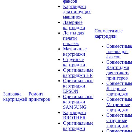
факсов
Картриджи
для пишущих
машинок
Лазерные
картриджи
Совместимые
Ленты для
картриджи
печати
наклеек
Совместима
Матричные
пленка для
картриджи
факсов
Струйные
Совместимы
картриджи
Картриджи
Оригинальные
для этикет-
картриджи HP
принтеров
Оригинальные
Совместимы
картриджи
Лазерные
EPSON
Заправка
Ремонт
картриджи
Оригинальные
картриджей
принтеров
Совместимы
картриджи
Матричные
SAMSUNG
картриджи
Картриджи
Совместимы
BROTHER
Струйные
Оригинальные
картриджи
картриджи
Совместимы