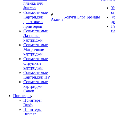
пленка для
факсов
У
Совместимые
о
Картриджи
Услуги
Блог
Бренды
У
Акции
для этикет-
д
принтеров
Г
Совместимые
на
Лазерные
картриджи
Совместимые
Матричные
картриджи
Совместимые
Струйные
картриджи
Совместимые
Картриджи HP
Совместимые
картриджи
Canon
Принтеры
Принтеры
Brady
Принтеры
Brother