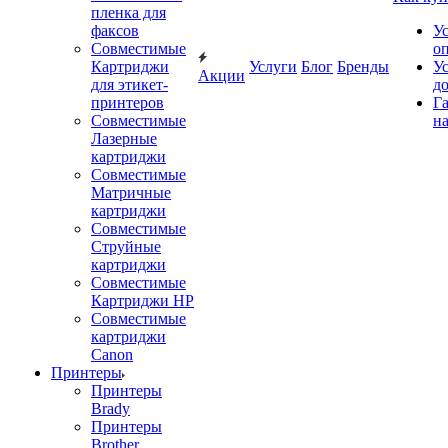
пленка для
факсов
У
Совместимые
о
Картриджи
Услуги
Блог
Бренды
У
Акции
для этикет-
д
принтеров
Г
Совместимые
на
Лазерные
картриджи
Совместимые
Матричные
картриджи
Совместимые
Струйные
картриджи
Совместимые
Картриджи HP
Совместимые
картриджи
Canon
Принтеры
Принтеры
Brady
Принтеры
Brother