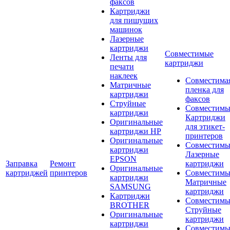
факсов
Картриджи
для пишущих
машинок
Лазерные
картриджи
Совместимые
Ленты для
картриджи
печати
наклеек
Совместима
Матричные
пленка для
картриджи
факсов
Струйные
Совместимы
картриджи
Картриджи
Оригинальные
для этикет-
картриджи HP
принтеров
Оригинальные
Совместимы
картриджи
Лазерные
EPSON
Заправка
Ремонт
картриджи
Оригинальные
картриджей
принтеров
Совместимы
картриджи
Матричные
SAMSUNG
картриджи
Картриджи
Совместимы
BROTHER
Струйные
Оригинальные
картриджи
картриджи
Совместимы