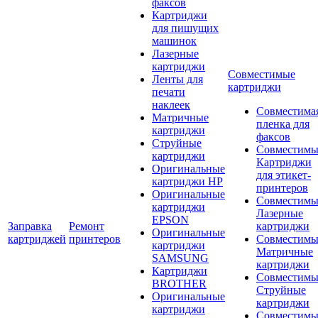
факсов
Картриджи
для пишущих
машинок
Лазерные
картриджи
Совместимые
Ленты для
картриджи
печати
наклеек
Совместима
Матричные
пленка для
картриджи
факсов
Струйные
Совместимы
картриджи
Картриджи
Оригинальные
для этикет-
картриджи HP
принтеров
Оригинальные
Совместимы
картриджи
Лазерные
EPSON
Заправка
Ремонт
картриджи
Оригинальные
картриджей
принтеров
Совместимы
картриджи
Матричные
SAMSUNG
картриджи
Картриджи
Совместимы
BROTHER
Струйные
Оригинальные
картриджи
картриджи
Совместимы