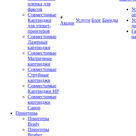
пленка для
факсов
У
Совместимые
о
Картриджи
Услуги
Блог
Бренды
У
Акции
для этикет-
д
принтеров
Г
Совместимые
на
Лазерные
картриджи
Совместимые
Матричные
картриджи
Совместимые
Струйные
картриджи
Совместимые
Картриджи HP
Совместимые
картриджи
Canon
Принтеры
Принтеры
Brady
Принтеры
Brother