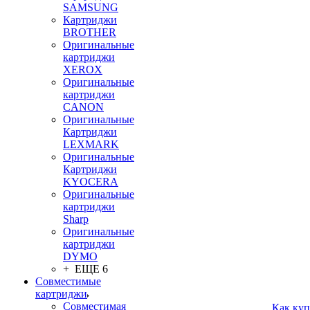
SAMSUNG
Картриджи
BROTHER
Оригинальные
картриджи
XEROX
Оригинальные
картриджи
CANON
Оригинальные
Картриджи
LEXMARK
Оригинальные
Картриджи
KYOCERA
Оригинальные
картриджи
Sharp
Оригинальные
картриджи
DYMO
+ ЕЩЕ 6
Совместимые
картриджи
Совместимая
Как куп