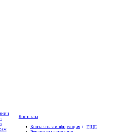
ании
Контакты
и
а
Контактная информация
+ ЕЩЕ
рам
Реквизиты компании