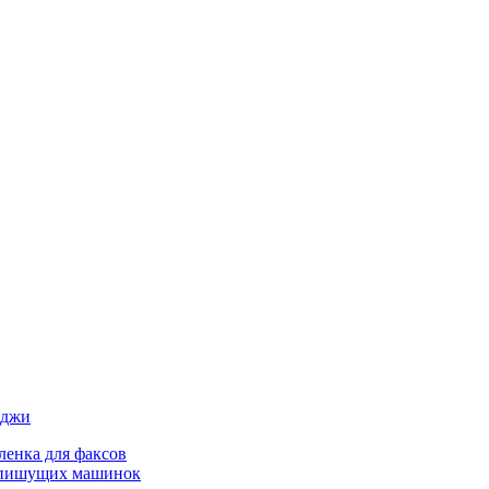
иджи
ленка для факсов
 пишущих машинок