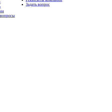
ы
Задать вопрос
а
ии
 вопросы