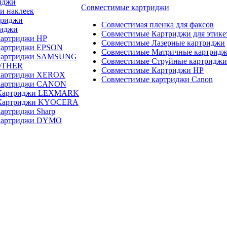
иджи
Совместимые картриджи
и наклеек
триджи
Совместимая пленка для факсов
риджи
Совместимые Картриджи для этике
картриджи HP
Совместимые Лазерные картриджи
картриджи EPSON
Совместимые Матричные картрид
 картриджи SAMSUNG
Совместимые Струйные картриджи
OTHER
Совместимые Картриджи HP
картриджи XEROX
Совместимые картриджи Canon
картриджи CANON
 Картриджи LEXMARK
 Картриджи KYOCERA
артриджи Sharp
картриджи DYMO