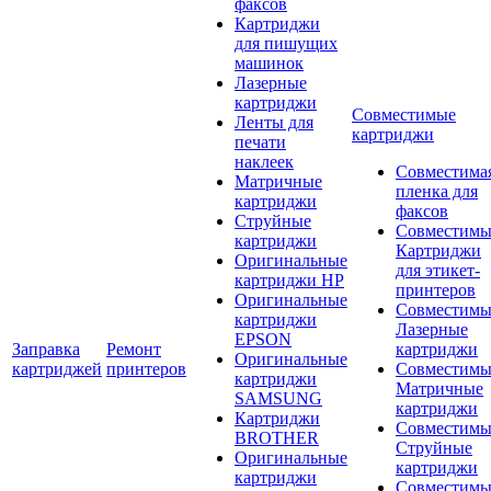
факсов
Картриджи
для пишущих
машинок
Лазерные
картриджи
Совместимые
Ленты для
картриджи
печати
наклеек
Совместима
Матричные
пленка для
картриджи
факсов
Струйные
Совместимы
картриджи
Картриджи
Оригинальные
для этикет-
картриджи HP
принтеров
Оригинальные
Совместимы
картриджи
Лазерные
EPSON
Заправка
Ремонт
картриджи
Оригинальные
картриджей
принтеров
Совместимы
картриджи
Матричные
SAMSUNG
картриджи
Картриджи
Совместимы
BROTHER
Струйные
Оригинальные
картриджи
картриджи
Совместимы