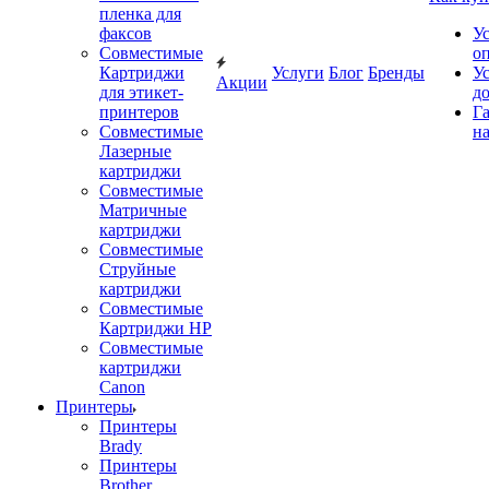
пленка для
факсов
У
Совместимые
о
Картриджи
Услуги
Блог
Бренды
У
Акции
для этикет-
д
принтеров
Г
Совместимые
на
Лазерные
картриджи
Совместимые
Матричные
картриджи
Совместимые
Струйные
картриджи
Совместимые
Картриджи HP
Совместимые
картриджи
Canon
Принтеры
Принтеры
Brady
Принтеры
Brother