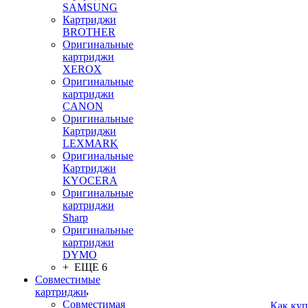
SAMSUNG
Картриджи
BROTHER
Оригинальные
картриджи
XEROX
Оригинальные
картриджи
CANON
Оригинальные
Картриджи
LEXMARK
Оригинальные
Картриджи
KYOCERA
Оригинальные
картриджи
Sharp
Оригинальные
картриджи
DYMO
+ ЕЩЕ 6
Совместимые
картриджи
Совместимая
Как куп