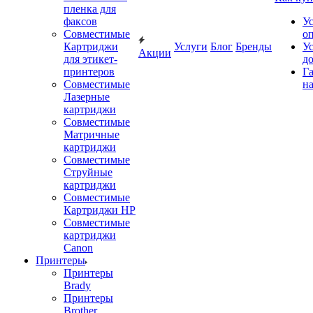
пленка для
факсов
У
Совместимые
о
Картриджи
Услуги
Блог
Бренды
У
Акции
для этикет-
д
принтеров
Г
Совместимые
на
Лазерные
картриджи
Совместимые
Матричные
картриджи
Совместимые
Струйные
картриджи
Совместимые
Картриджи HP
Совместимые
картриджи
Canon
Принтеры
Принтеры
Brady
Принтеры
Brother