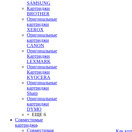
SAMSUNG
Картриджи
BROTHER
Оригинальные
картриджи
XEROX
Оригинальные
картриджи
CANON
Оригинальные
Картриджи
LEXMARK
Оригинальные
Картриджи
KYOCERA
Оригинальные
картриджи
Sharp
Оригинальные
картриджи
DYMO
+ ЕЩЕ 6
Совместимые
картриджи
Совместимая
Как куп