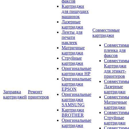
факсов
Картриджи
для пишущих
машинок
Лазерные
картриджи
Совместимые
Ленты для
картриджи
печати
наклеек
Совместима
Матричные
пленка для
картриджи
факсов
Струйные
Совместимы
картриджи
Картриджи
Оригинальные
для этикет-
картриджи HP
принтеров
Оригинальные
Совместимы
картриджи
Лазерные
EPSON
Заправка
Ремонт
картриджи
Оригинальные
картриджей
принтеров
Совместимы
картриджи
Матричные
SAMSUNG
картриджи
Картриджи
Совместимы
BROTHER
Струйные
Оригинальные
картриджи
картриджи
Совместимы