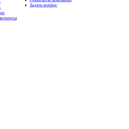
ы
Задать вопрос
а
ии
 вопросы