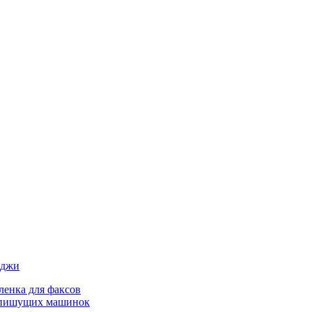
иджи
ленка для факсов
 пишущих машинок