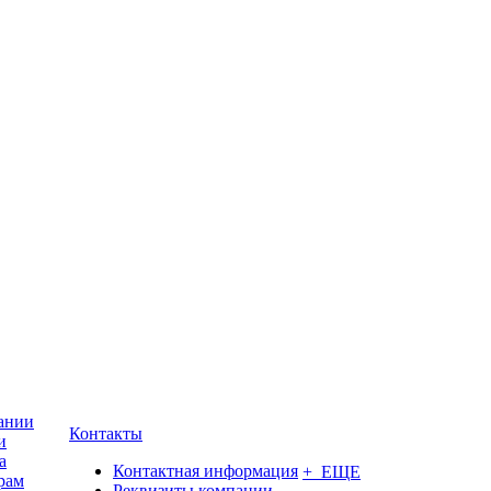
ании
Контакты
и
а
Контактная информация
+ ЕЩЕ
рам
Реквизиты компании