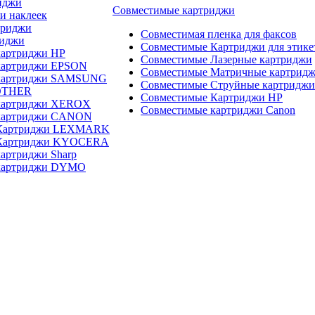
иджи
Совместимые картриджи
и наклеек
триджи
Совместимая пленка для факсов
риджи
Совместимые Картриджи для этике
картриджи HP
Совместимые Лазерные картриджи
картриджи EPSON
Совместимые Матричные картрид
 картриджи SAMSUNG
Совместимые Струйные картриджи
OTHER
Совместимые Картриджи HP
картриджи XEROX
Совместимые картриджи Canon
картриджи CANON
 Картриджи LEXMARK
 Картриджи KYOCERA
артриджи Sharp
картриджи DYMO