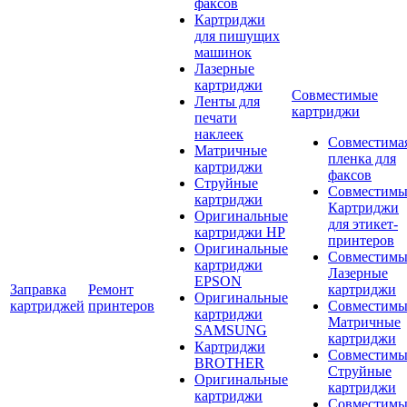
факсов
Картриджи
для пишущих
машинок
Лазерные
картриджи
Совместимые
Ленты для
картриджи
печати
наклеек
Совместима
Матричные
пленка для
картриджи
факсов
Струйные
Совместимы
картриджи
Картриджи
Оригинальные
для этикет-
картриджи HP
принтеров
Оригинальные
Совместимы
картриджи
Лазерные
EPSON
Заправка
Ремонт
картриджи
Оригинальные
картриджей
принтеров
Совместимы
картриджи
Матричные
SAMSUNG
картриджи
Картриджи
Совместимы
BROTHER
Струйные
Оригинальные
картриджи
картриджи
Совместимы