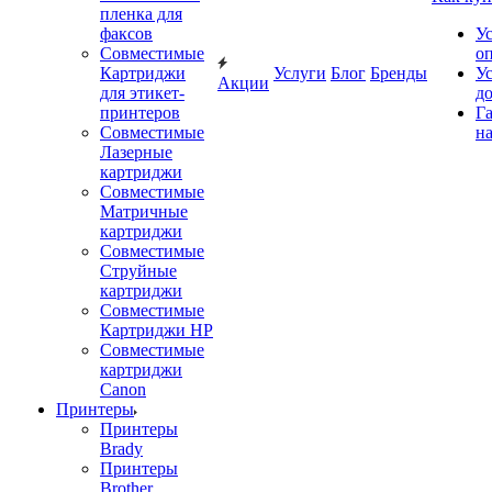
пленка для
факсов
У
Совместимые
о
Картриджи
Услуги
Блог
Бренды
У
Акции
для этикет-
д
принтеров
Г
Совместимые
на
Лазерные
картриджи
Совместимые
Матричные
картриджи
Совместимые
Струйные
картриджи
Совместимые
Картриджи HP
Совместимые
картриджи
Canon
Принтеры
Принтеры
Brady
Принтеры
Brother