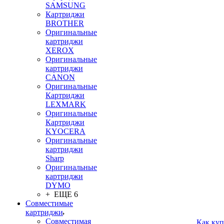
SAMSUNG
Картриджи
BROTHER
Оригинальные
картриджи
XEROX
Оригинальные
картриджи
CANON
Оригинальные
Картриджи
LEXMARK
Оригинальные
Картриджи
KYOCERA
Оригинальные
картриджи
Sharp
Оригинальные
картриджи
DYMO
+ ЕЩЕ 6
Совместимые
картриджи
Совместимая
Как куп