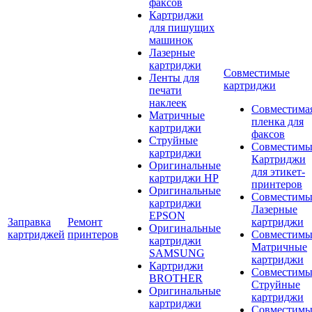
факсов
Картриджи
для пишущих
машинок
Лазерные
картриджи
Совместимые
Ленты для
картриджи
печати
наклеек
Совместима
Матричные
пленка для
картриджи
факсов
Струйные
Совместимы
картриджи
Картриджи
Оригинальные
для этикет-
картриджи HP
принтеров
Оригинальные
Совместимы
картриджи
Лазерные
EPSON
Заправка
Ремонт
картриджи
Оригинальные
картриджей
принтеров
Совместимы
картриджи
Матричные
SAMSUNG
картриджи
Картриджи
Совместимы
BROTHER
Струйные
Оригинальные
картриджи
картриджи
Совместимы