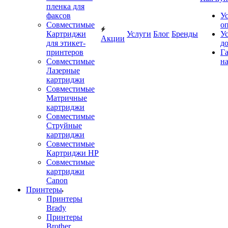
пленка для
факсов
У
Совместимые
о
Картриджи
Услуги
Блог
Бренды
У
Акции
для этикет-
д
принтеров
Г
Совместимые
на
Лазерные
картриджи
Совместимые
Матричные
картриджи
Совместимые
Струйные
картриджи
Совместимые
Картриджи HP
Совместимые
картриджи
Canon
Принтеры
Принтеры
Brady
Принтеры
Brother