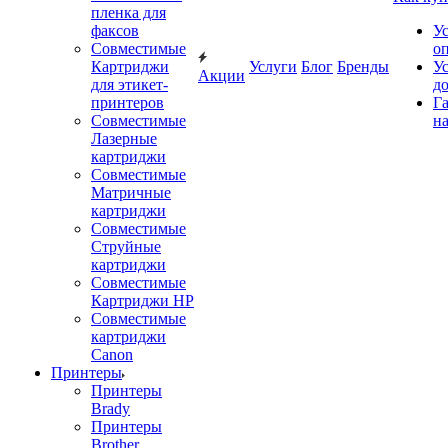
пленка для
факсов
У
Совместимые
о
Картриджи
Услуги
Блог
Бренды
У
Акции
для этикет-
д
принтеров
Г
Совместимые
на
Лазерные
картриджи
Совместимые
Матричные
картриджи
Совместимые
Струйные
картриджи
Совместимые
Картриджи HP
Совместимые
картриджи
Canon
Принтеры
Принтеры
Brady
Принтеры
Brother