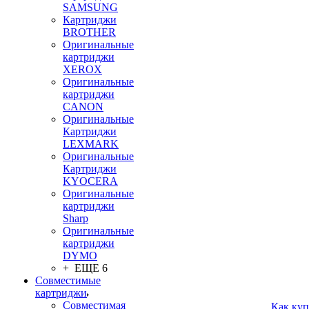
SAMSUNG
Картриджи
BROTHER
Оригинальные
картриджи
XEROX
Оригинальные
картриджи
CANON
Оригинальные
Картриджи
LEXMARK
Оригинальные
Картриджи
KYOCERA
Оригинальные
картриджи
Sharp
Оригинальные
картриджи
DYMO
+ ЕЩЕ 6
Совместимые
картриджи
Совместимая
Как куп