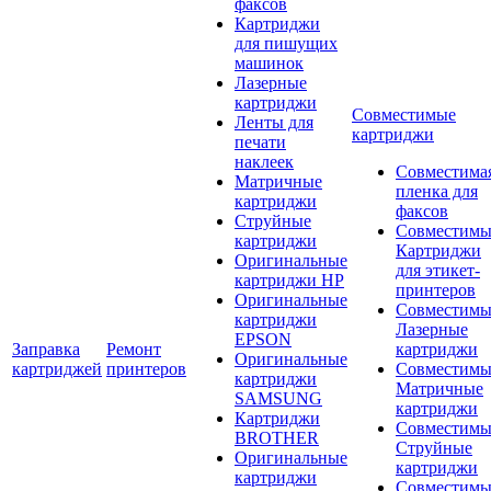
факсов
Картриджи
для пишущих
машинок
Лазерные
картриджи
Совместимые
Ленты для
картриджи
печати
наклеек
Совместима
Матричные
пленка для
картриджи
факсов
Струйные
Совместимы
картриджи
Картриджи
Оригинальные
для этикет-
картриджи HP
принтеров
Оригинальные
Совместимы
картриджи
Лазерные
EPSON
Заправка
Ремонт
картриджи
Оригинальные
картриджей
принтеров
Совместимы
картриджи
Матричные
SAMSUNG
картриджи
Картриджи
Совместимы
BROTHER
Струйные
Оригинальные
картриджи
картриджи
Совместимы