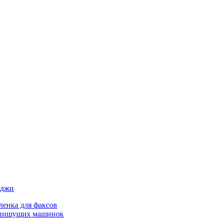
иджи
ленка для факсов
 пишущих машинок