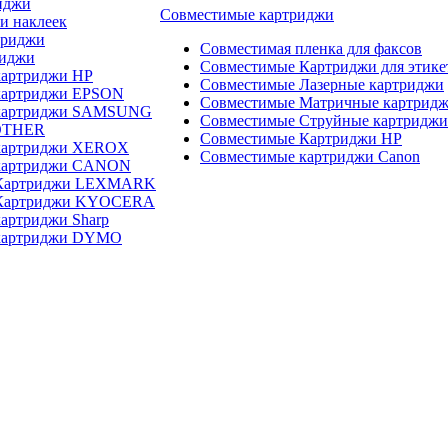
иджи
Совместимые картриджи
и наклеек
триджи
Совместимая пленка для факсов
риджи
Совместимые Картриджи для этике
картриджи HP
Совместимые Лазерные картриджи
картриджи EPSON
Совместимые Матричные картрид
 картриджи SAMSUNG
Совместимые Струйные картриджи
OTHER
Совместимые Картриджи HP
картриджи XEROX
Совместимые картриджи Canon
картриджи CANON
 Картриджи LEXMARK
 Картриджи KYOCERA
артриджи Sharp
картриджи DYMO