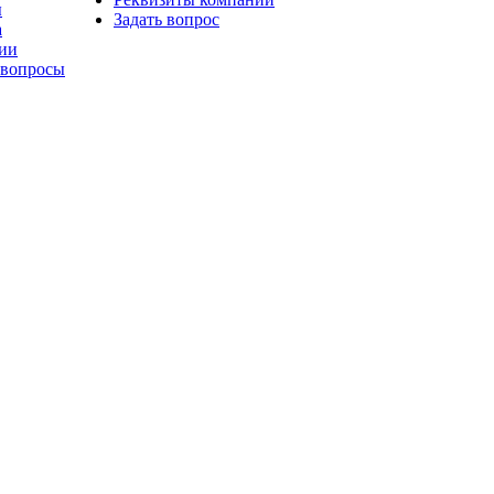
ы
Задать вопрос
а
ии
 вопросы