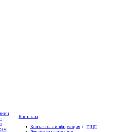
ании
Контакты
и
а
Контактная информация
+ ЕЩЕ
рам
Реквизиты компании