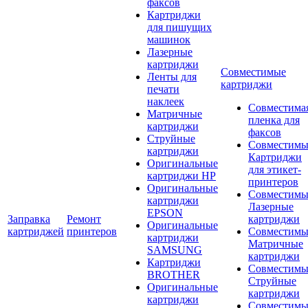
факсов
Картриджи
для пишущих
машинок
Лазерные
картриджи
Совместимые
Ленты для
картриджи
печати
наклеек
Совместима
Матричные
пленка для
картриджи
факсов
Струйные
Совместимы
картриджи
Картриджи
Оригинальные
для этикет-
картриджи HP
принтеров
Оригинальные
Совместимы
картриджи
Лазерные
EPSON
Заправка
Ремонт
картриджи
Оригинальные
картриджей
принтеров
Совместимы
картриджи
Матричные
SAMSUNG
картриджи
Картриджи
Совместимы
BROTHER
Струйные
Оригинальные
картриджи
картриджи
Совместимы