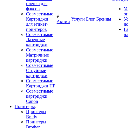
пленка для
факсов
У
Совместимые
о
Картриджи
Услуги
Блог
Бренды
У
Акции
для этикет-
д
принтеров
Г
Совместимые
на
Лазерные
картриджи
Совместимые
Матричные
картриджи
Совместимые
Струйные
картриджи
Совместимые
Картриджи HP
Совместимые
картриджи
Canon
Принтеры
Принтеры
Brady
Принтеры
Brother