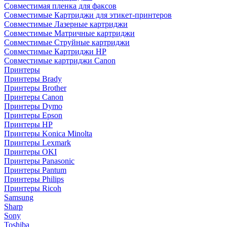
Совместимая пленка для факсов
Совместимые Картриджи для этикет-принтеров
Совместимые Лазерные картриджи
Совместимые Матричные картриджи
Совместимые Струйные картриджи
Совместимые Картриджи HP
Совместимые картриджи Canon
Принтеры
Принтеры Brady
Принтеры Brother
Принтеры Canon
Принтеры Dymo
Принтеры Epson
Принтеры HP
Принтеры Konica Minolta
Принтеры Lexmark
Принтеры OKI
Принтеры Panasonic
Принтеры Pantum
Принтеры Philips
Принтеры Ricoh
Samsung
Sharp
Sony
Toshiba