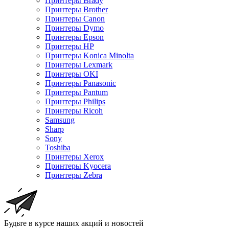
Принтеры Brady
Принтеры Brother
Принтеры Canon
Принтеры Dymo
Принтеры Epson
Принтеры HP
Принтеры Konica Minolta
Принтеры Lexmark
Принтеры OKI
Принтеры Panasonic
Принтеры Pantum
Принтеры Philips
Принтеры Ricoh
Samsung
Sharp
Sony
Toshiba
Принтеры Xerox
Принтеры Kyocera
Принтеры Zebra
Будьте в курсе наших акций и новостей