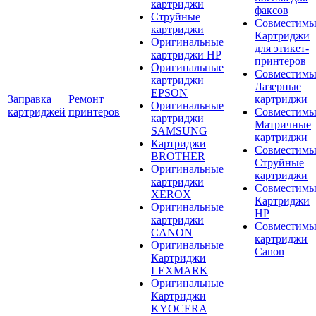
картриджи
факсов
Струйные
Совместимы
картриджи
Картриджи
Оригинальные
для этикет-
картриджи HP
принтеров
Оригинальные
Совместимы
картриджи
Лазерные
EPSON
Заправка
Ремонт
картриджи
Оригинальные
картриджей
принтеров
Совместимы
картриджи
Матричные
SAMSUNG
картриджи
Картриджи
Совместимы
BROTHER
Струйные
Оригинальные
картриджи
картриджи
Совместимы
XEROX
Картриджи
Оригинальные
HP
картриджи
Совместимы
CANON
картриджи
Оригинальные
Canon
Картриджи
LEXMARK
Оригинальные
Картриджи
KYOCERA