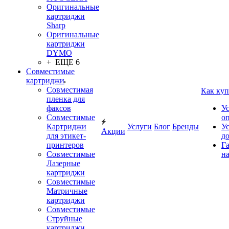
Оригинальные
картриджи
Sharp
Оригинальные
картриджи
DYMO
+ ЕЩЕ 6
Совместимые
картриджи
Совместимая
Как куп
пленка для
факсов
У
Совместимые
о
Картриджи
Услуги
Блог
Бренды
У
Акции
для этикет-
д
принтеров
Г
Совместимые
на
Лазерные
картриджи
Совместимые
Матричные
картриджи
Совместимые
Струйные
картриджи