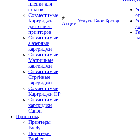
пленка для
факсов
У
Совместимые
о
Картриджи
Услуги
Блог
Бренды
У
Акции
для этикет-
д
принтеров
Г
Совместимые
на
Лазерные
картриджи
Совместимые
Матричные
картриджи
Совместимые
Струйные
картриджи
Совместимые
Картриджи HP
Совместимые
картриджи
Canon
Принтеры
Принтеры
Brady
Принтеры
Brother