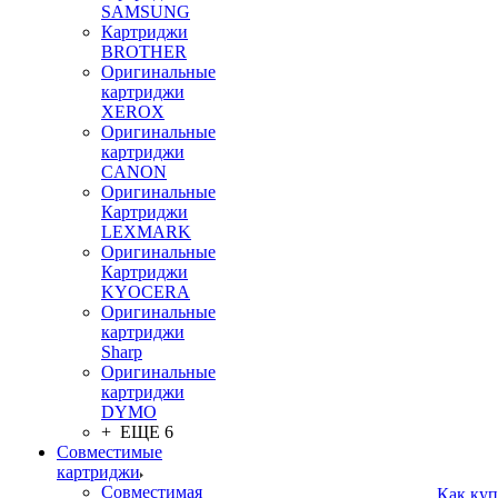
SAMSUNG
Картриджи
BROTHER
Оригинальные
картриджи
XEROX
Оригинальные
картриджи
CANON
Оригинальные
Картриджи
LEXMARK
Оригинальные
Картриджи
KYOCERA
Оригинальные
картриджи
Sharp
Оригинальные
картриджи
DYMO
+ ЕЩЕ 6
Совместимые
картриджи
Совместимая
Как куп