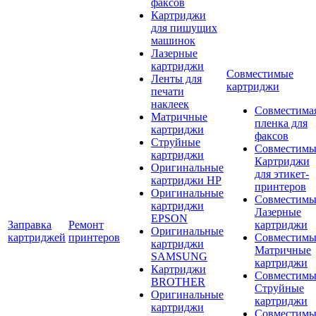
факсов
Картриджи
для пишущих
машинок
Лазерные
картриджи
Совместимые
Ленты для
картриджи
печати
наклеек
Совместима
Матричные
пленка для
картриджи
факсов
Струйные
Совместимы
картриджи
Картриджи
Оригинальные
для этикет-
картриджи HP
принтеров
Оригинальные
Совместимы
картриджи
Лазерные
EPSON
Заправка
Ремонт
картриджи
Оригинальные
картриджей
принтеров
Совместимы
картриджи
Матричные
SAMSUNG
картриджи
Картриджи
Совместимы
BROTHER
Струйные
Оригинальные
картриджи
картриджи
Совместимы