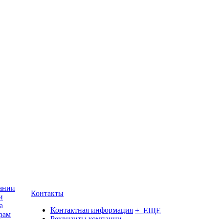
ании
Контакты
и
а
Контактная информация
+ ЕЩЕ
рам
Реквизиты компании