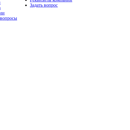
ы
Задать вопрос
а
ии
 вопросы