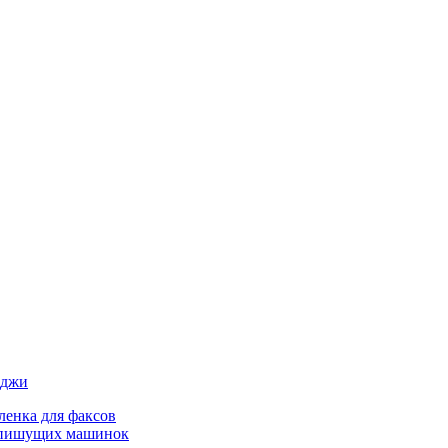
иджи
ленка для факсов
 пишущих машинок