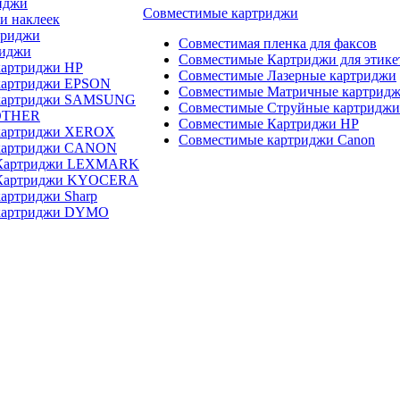
иджи
Совместимые картриджи
и наклеек
триджи
Совместимая пленка для факсов
риджи
Совместимые Картриджи для этике
картриджи HP
Совместимые Лазерные картриджи
картриджи EPSON
Совместимые Матричные картрид
 картриджи SAMSUNG
Совместимые Струйные картриджи
OTHER
Совместимые Картриджи HP
картриджи XEROX
Совместимые картриджи Canon
картриджи CANON
 Картриджи LEXMARK
 Картриджи KYOCERA
артриджи Sharp
картриджи DYMO