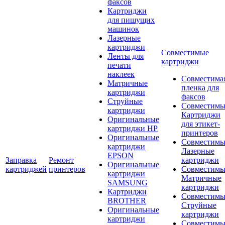
факсов
Картриджи
для пишущих
машинок
Лазерные
картриджи
Совместимые
Ленты для
картриджи
печати
наклеек
Совместима
Матричные
пленка для
картриджи
факсов
Струйные
Совместимы
картриджи
Картриджи
Оригинальные
для этикет-
картриджи HP
принтеров
Оригинальные
Совместимы
картриджи
Лазерные
EPSON
Заправка
Ремонт
картриджи
Оригинальные
картриджей
принтеров
Совместимы
картриджи
Матричные
SAMSUNG
картриджи
Картриджи
Совместимы
BROTHER
Струйные
Оригинальные
картриджи
картриджи
Совместимы