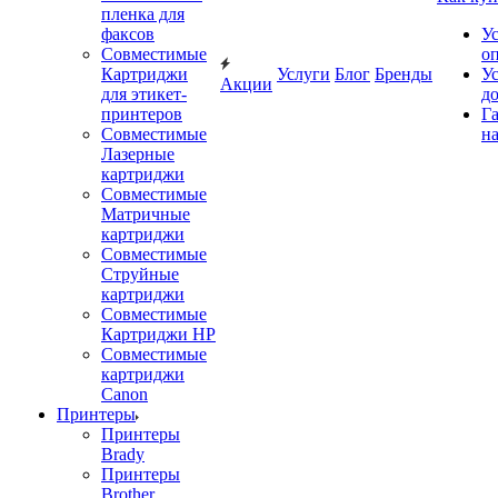
пленка для
факсов
У
Совместимые
о
Картриджи
Услуги
Блог
Бренды
У
Акции
для этикет-
д
принтеров
Г
Совместимые
на
Лазерные
картриджи
Совместимые
Матричные
картриджи
Совместимые
Струйные
картриджи
Совместимые
Картриджи HP
Совместимые
картриджи
Canon
Принтеры
Принтеры
Brady
Принтеры
Brother