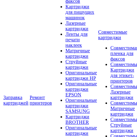
факсов
Картриджи
для пишущих
машинок
Лазерные
картриджи
Совместимые
Ленты для
картриджи
печати
наклеек
Совместима
Матричные
пленка для
картриджи
факсов
Струйные
Совместимы
картриджи
Картриджи
Оригинальные
для этикет-
картриджи HP
принтеров
Оригинальные
Совместимы
картриджи
Лазерные
EPSON
Заправка
Ремонт
картриджи
Оригинальные
картриджей
принтеров
Совместимы
картриджи
Матричные
SAMSUNG
картриджи
Картриджи
Совместимы
BROTHER
Струйные
Оригинальные
картриджи
картриджи
Совместимы