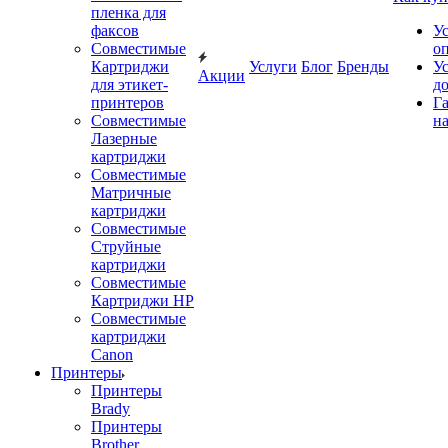
пленка для
факсов
У
Совместимые
о
Картриджи
Услуги
Блог
Бренды
У
Акции
для этикет-
д
принтеров
Г
Совместимые
на
Лазерные
картриджи
Совместимые
Матричные
картриджи
Совместимые
Струйные
картриджи
Совместимые
Картриджи HP
Совместимые
картриджи
Canon
Принтеры
Принтеры
Brady
Принтеры
Brother