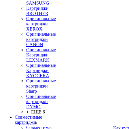
SAMSUNG
Картриджи
BROTHER
Оригинальные
картриджи
XEROX
Оригинальные
картриджи
CANON
Оригинальные
Картриджи
LEXMARK
Оригинальные
Картриджи
KYOCERA
Оригинальные
картриджи
Sharp
Оригинальные
картриджи
DYMO
+ ЕЩЕ 6
Совместимые
картриджи
Совместимая
Как куп