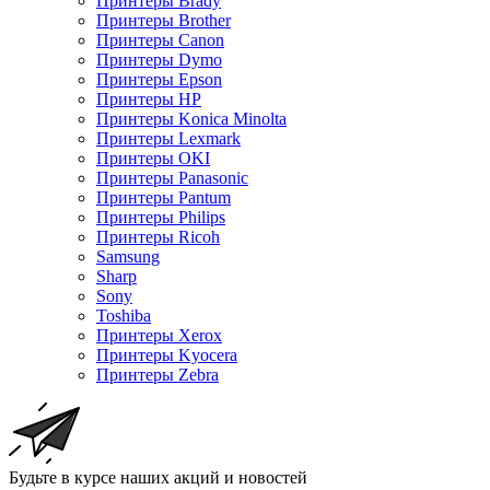
Принтеры Brady
Принтеры Brother
Принтеры Canon
Принтеры Dymo
Принтеры Epson
Принтеры HP
Принтеры Konica Minolta
Принтеры Lexmark
Принтеры OKI
Принтеры Panasonic
Принтеры Pantum
Принтеры Philips
Принтеры Ricoh
Samsung
Sharp
Sony
Toshiba
Принтеры Xerox
Принтеры Kyocera
Принтеры Zebra
Будьте в курсе наших акций и новостей