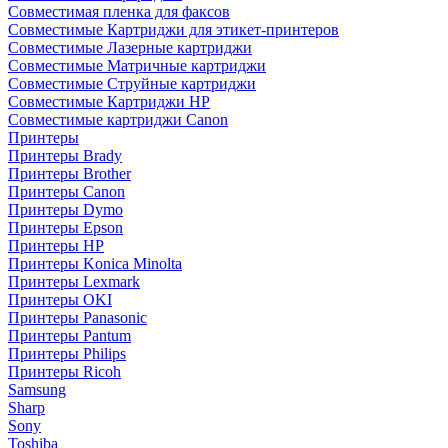
Совместимая пленка для факсов
Совместимые Картриджи для этикет-принтеров
Совместимые Лазерные картриджи
Совместимые Матричные картриджи
Совместимые Струйные картриджи
Совместимые Картриджи HP
Совместимые картриджи Canon
Принтеры
Принтеры Brady
Принтеры Brother
Принтеры Canon
Принтеры Dymo
Принтеры Epson
Принтеры HP
Принтеры Konica Minolta
Принтеры Lexmark
Принтеры OKI
Принтеры Panasonic
Принтеры Pantum
Принтеры Philips
Принтеры Ricoh
Samsung
Sharp
Sony
Toshiba