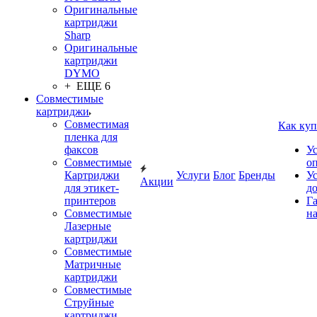
Оригинальные
картриджи
Sharp
Оригинальные
картриджи
DYMO
+ ЕЩЕ 6
Совместимые
картриджи
Совместимая
Как куп
пленка для
факсов
У
Совместимые
о
Картриджи
Услуги
Блог
Бренды
У
Акции
для этикет-
д
принтеров
Г
Совместимые
на
Лазерные
картриджи
Совместимые
Матричные
картриджи
Совместимые
Струйные
картриджи