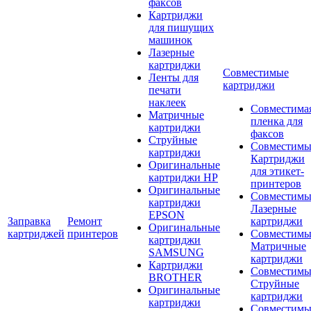
факсов
Картриджи
для пишущих
машинок
Лазерные
картриджи
Совместимые
Ленты для
картриджи
печати
наклеек
Совместима
Матричные
пленка для
картриджи
факсов
Струйные
Совместимы
картриджи
Картриджи
Оригинальные
для этикет-
картриджи HP
принтеров
Оригинальные
Совместимы
картриджи
Лазерные
EPSON
Заправка
Ремонт
картриджи
Оригинальные
картриджей
принтеров
Совместимы
картриджи
Матричные
SAMSUNG
картриджи
Картриджи
Совместимы
BROTHER
Струйные
Оригинальные
картриджи
картриджи
Совместимы