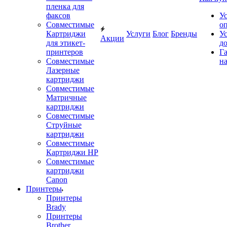
пленка для
факсов
У
Совместимые
о
Картриджи
Услуги
Блог
Бренды
У
Акции
для этикет-
д
принтеров
Г
Совместимые
на
Лазерные
картриджи
Совместимые
Матричные
картриджи
Совместимые
Струйные
картриджи
Совместимые
Картриджи HP
Совместимые
картриджи
Canon
Принтеры
Принтеры
Brady
Принтеры
Brother