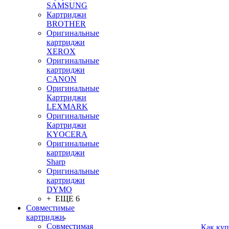
SAMSUNG
Картриджи
BROTHER
Оригинальные
картриджи
XEROX
Оригинальные
картриджи
CANON
Оригинальные
Картриджи
LEXMARK
Оригинальные
Картриджи
KYOCERA
Оригинальные
картриджи
Sharp
Оригинальные
картриджи
DYMO
+ ЕЩЕ 6
Совместимые
картриджи
Совместимая
Как куп