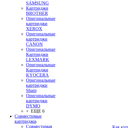
SAMSUNG
Картриджи
BROTHER
Оригинальные
картриджи
XEROX
Оригинальные
картриджи
CANON
Оригинальные
Картриджи
LEXMARK
Оригинальные
Картриджи
KYOCERA
Оригинальные
картриджи
Sharp
Оригинальные
картриджи
DYMO
+ ЕЩЕ 6
Совместимые
картриджи
Совместимая
Как куп