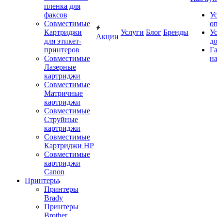
пленка для
факсов
У
Совместимые
о
Картриджи
Услуги
Блог
Бренды
У
Акции
для этикет-
д
принтеров
Г
Совместимые
на
Лазерные
картриджи
Совместимые
Матричные
картриджи
Совместимые
Струйные
картриджи
Совместимые
Картриджи HP
Совместимые
картриджи
Canon
Принтеры
Принтеры
Brady
Принтеры
Brother