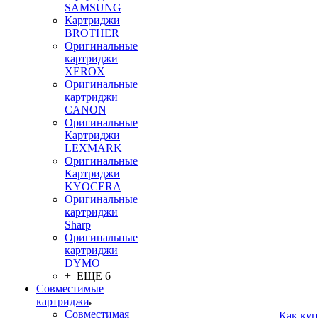
SAMSUNG
Картриджи
BROTHER
Оригинальные
картриджи
XEROX
Оригинальные
картриджи
CANON
Оригинальные
Картриджи
LEXMARK
Оригинальные
Картриджи
KYOCERA
Оригинальные
картриджи
Sharp
Оригинальные
картриджи
DYMO
+ ЕЩЕ 6
Совместимые
картриджи
Совместимая
Как куп