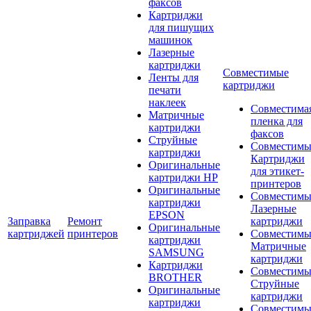
факсов
Картриджи
для пишущих
машинок
Лазерные
картриджи
Совместимые
Ленты для
картриджи
печати
наклеек
Совместима
Матричные
пленка для
картриджи
факсов
Струйные
Совместимы
картриджи
Картриджи
Оригинальные
для этикет-
картриджи HP
принтеров
Оригинальные
Совместимы
картриджи
Лазерные
EPSON
Заправка
Ремонт
картриджи
Оригинальные
картриджей
принтеров
Совместимы
картриджи
Матричные
SAMSUNG
картриджи
Картриджи
Совместимы
BROTHER
Струйные
Оригинальные
картриджи
картриджи
Совместимы