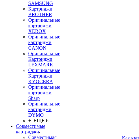
SAMSUNG
Картриджи
BROTHER
Оригинальные
картриджи
XEROX
Оригинальные
картриджи
CANON
Оригинальные
Картриджи
LEXMARK
Оригинальные
Картриджи
KYOCERA
Оригинальные
картриджи
Sharp
Оригинальные
картриджи
DYMO
+ ЕЩЕ 6
Совместимые
картриджи
Совместимая
Как куп