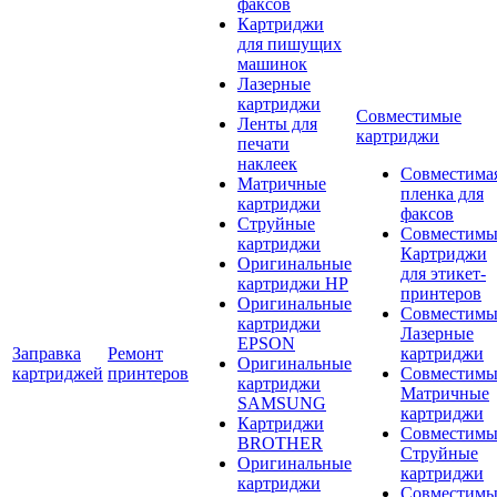
факсов
Картриджи
для пишущих
машинок
Лазерные
картриджи
Совместимые
Ленты для
картриджи
печати
наклеек
Совместима
Матричные
пленка для
картриджи
факсов
Струйные
Совместимы
картриджи
Картриджи
Оригинальные
для этикет-
картриджи HP
принтеров
Оригинальные
Совместимы
картриджи
Лазерные
EPSON
Заправка
Ремонт
картриджи
Оригинальные
картриджей
принтеров
Совместимы
картриджи
Матричные
SAMSUNG
картриджи
Картриджи
Совместимы
BROTHER
Струйные
Оригинальные
картриджи
картриджи
Совместимы