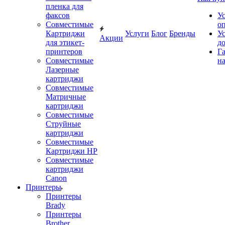
пленка для
факсов
У
Совместимые
о
Картриджи
Услуги
Блог
Бренды
У
Акции
для этикет-
д
принтеров
Г
Совместимые
на
Лазерные
картриджи
Совместимые
Матричные
картриджи
Совместимые
Струйные
картриджи
Совместимые
Картриджи HP
Совместимые
картриджи
Canon
Принтеры
Принтеры
Brady
Принтеры
Brother