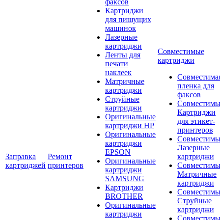
факсов
Картриджи
для пишущих
машинок
Лазерные
картриджи
Совместимые
Ленты для
картриджи
печати
наклеек
Совместима
Матричные
пленка для
картриджи
факсов
Струйные
Совместимы
картриджи
Картриджи
Оригинальные
для этикет-
картриджи HP
принтеров
Оригинальные
Совместимы
картриджи
Лазерные
EPSON
Заправка
Ремонт
картриджи
Оригинальные
картриджей
принтеров
Совместимы
картриджи
Матричные
SAMSUNG
картриджи
Картриджи
Совместимы
BROTHER
Струйные
Оригинальные
картриджи
картриджи
Совместимы