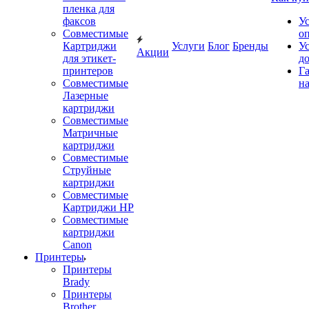
пленка для
факсов
У
Совместимые
о
Картриджи
Услуги
Блог
Бренды
У
Акции
для этикет-
д
принтеров
Г
Совместимые
на
Лазерные
картриджи
Совместимые
Матричные
картриджи
Совместимые
Струйные
картриджи
Совместимые
Картриджи HP
Совместимые
картриджи
Canon
Принтеры
Принтеры
Brady
Принтеры
Brother