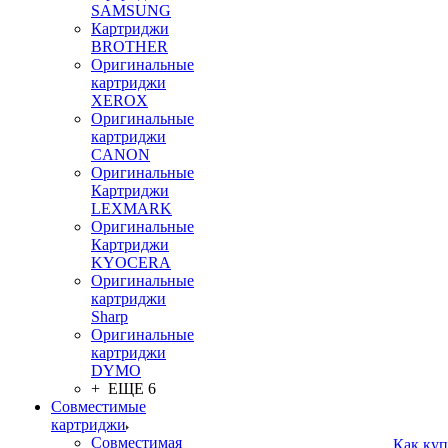
SAMSUNG
Картриджи
BROTHER
Оригинальные
картриджи
XEROX
Оригинальные
картриджи
CANON
Оригинальные
Картриджи
LEXMARK
Оригинальные
Картриджи
KYOCERA
Оригинальные
картриджи
Sharp
Оригинальные
картриджи
DYMO
+ ЕЩЕ 6
Совместимые
картриджи
Совместимая
Как куп