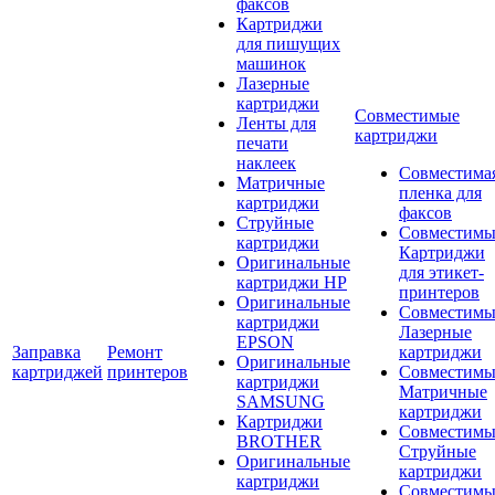
факсов
Картриджи
для пишущих
машинок
Лазерные
картриджи
Совместимые
Ленты для
картриджи
печати
наклеек
Совместима
Матричные
пленка для
картриджи
факсов
Струйные
Совместимы
картриджи
Картриджи
Оригинальные
для этикет-
картриджи HP
принтеров
Оригинальные
Совместимы
картриджи
Лазерные
EPSON
Заправка
Ремонт
картриджи
Оригинальные
картриджей
принтеров
Совместимы
картриджи
Матричные
SAMSUNG
картриджи
Картриджи
Совместимы
BROTHER
Струйные
Оригинальные
картриджи
картриджи
Совместимы