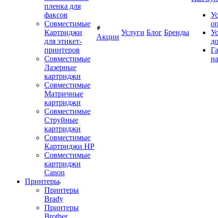
пленка для
факсов
У
Совместимые
о
Картриджи
Услуги
Блог
Бренды
У
Акции
для этикет-
д
принтеров
Г
Совместимые
на
Лазерные
картриджи
Совместимые
Матричные
картриджи
Совместимые
Струйные
картриджи
Совместимые
Картриджи HP
Совместимые
картриджи
Canon
Принтеры
Принтеры
Brady
Принтеры
Brother