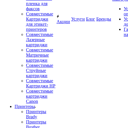
пленка для
факсов
У
Совместимые
о
Картриджи
Услуги
Блог
Бренды
У
Акции
для этикет-
д
принтеров
Г
Совместимые
на
Лазерные
картриджи
Совместимые
Матричные
картриджи
Совместимые
Струйные
картриджи
Совместимые
Картриджи HP
Совместимые
картриджи
Canon
Принтеры
Принтеры
Brady
Принтеры
Brother