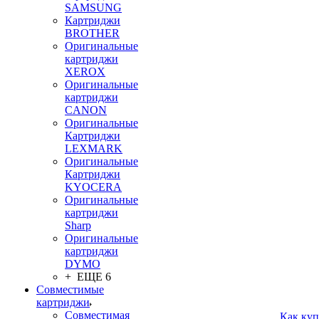
SAMSUNG
Картриджи
BROTHER
Оригинальные
картриджи
XEROX
Оригинальные
картриджи
CANON
Оригинальные
Картриджи
LEXMARK
Оригинальные
Картриджи
KYOCERA
Оригинальные
картриджи
Sharp
Оригинальные
картриджи
DYMO
+ ЕЩЕ 6
Совместимые
картриджи
Совместимая
Как куп