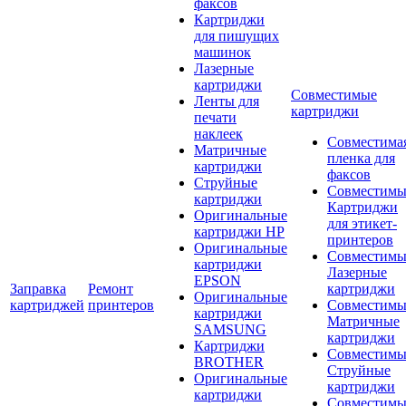
факсов
Картриджи
для пишущих
машинок
Лазерные
картриджи
Совместимые
Ленты для
картриджи
печати
наклеек
Совместима
Матричные
пленка для
картриджи
факсов
Струйные
Совместимы
картриджи
Картриджи
Оригинальные
для этикет-
картриджи HP
принтеров
Оригинальные
Совместимы
картриджи
Лазерные
EPSON
Заправка
Ремонт
картриджи
Оригинальные
картриджей
принтеров
Совместимы
картриджи
Матричные
SAMSUNG
картриджи
Картриджи
Совместимы
BROTHER
Струйные
Оригинальные
картриджи
картриджи
Совместимы