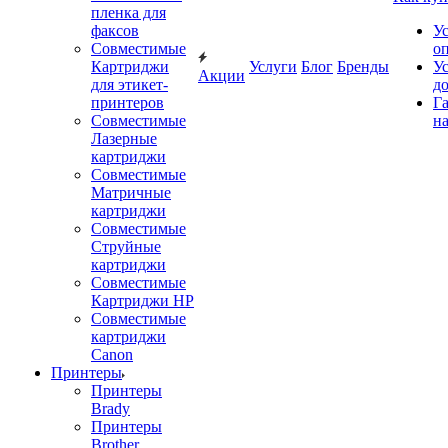
пленка для
факсов
У
Совместимые
о
Картриджи
Услуги
Блог
Бренды
У
Акции
для этикет-
д
принтеров
Г
Совместимые
на
Лазерные
картриджи
Совместимые
Матричные
картриджи
Совместимые
Струйные
картриджи
Совместимые
Картриджи HP
Совместимые
картриджи
Canon
Принтеры
Принтеры
Brady
Принтеры
Brother