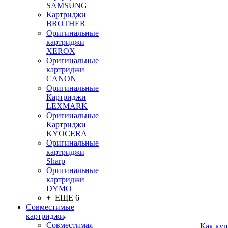
SAMSUNG
Картриджи
BROTHER
Оригинальные
картриджи
XEROX
Оригинальные
картриджи
CANON
Оригинальные
Картриджи
LEXMARK
Оригинальные
Картриджи
KYOCERA
Оригинальные
картриджи
Sharp
Оригинальные
картриджи
DYMO
+ ЕЩЕ 6
Совместимые
картриджи
Совместимая
Как куп