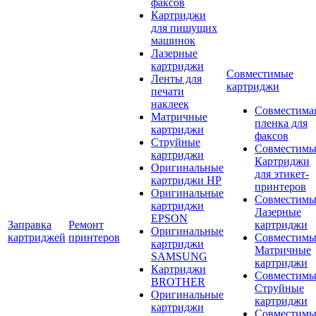
факсов
Картриджи
для пишущих
машинок
Лазерные
картриджи
Совместимые
Ленты для
картриджи
печати
наклеек
Совместима
Матричные
пленка для
картриджи
факсов
Струйные
Совместимы
картриджи
Картриджи
Оригинальные
для этикет-
картриджи HP
принтеров
Оригинальные
Совместимы
картриджи
Лазерные
EPSON
Заправка
Ремонт
картриджи
Оригинальные
картриджей
принтеров
Совместимы
картриджи
Матричные
SAMSUNG
картриджи
Картриджи
Совместимы
BROTHER
Струйные
Оригинальные
картриджи
картриджи
Совместимы