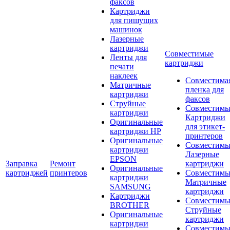
факсов
Картриджи
для пишущих
машинок
Лазерные
картриджи
Совместимые
Ленты для
картриджи
печати
наклеек
Совместима
Матричные
пленка для
картриджи
факсов
Струйные
Совместимы
картриджи
Картриджи
Оригинальные
для этикет-
картриджи HP
принтеров
Оригинальные
Совместимы
картриджи
Лазерные
EPSON
Заправка
Ремонт
картриджи
Оригинальные
картриджей
принтеров
Совместимы
картриджи
Матричные
SAMSUNG
картриджи
Картриджи
Совместимы
BROTHER
Струйные
Оригинальные
картриджи
картриджи
Совместимы