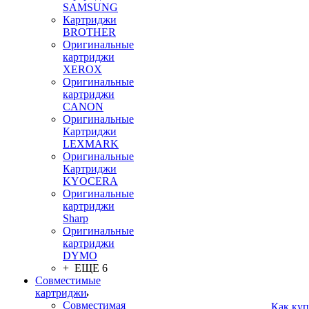
SAMSUNG
Картриджи
BROTHER
Оригинальные
картриджи
XEROX
Оригинальные
картриджи
CANON
Оригинальные
Картриджи
LEXMARK
Оригинальные
Картриджи
KYOCERA
Оригинальные
картриджи
Sharp
Оригинальные
картриджи
DYMO
+ ЕЩЕ 6
Совместимые
картриджи
Совместимая
Как куп