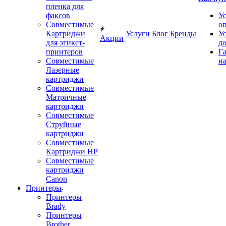
пленка для
факсов
У
Совместимые
о
Картриджи
Услуги
Блог
Бренды
У
Акции
для этикет-
д
принтеров
Г
Совместимые
на
Лазерные
картриджи
Совместимые
Матричные
картриджи
Совместимые
Струйные
картриджи
Совместимые
Картриджи HP
Совместимые
картриджи
Canon
Принтеры
Принтеры
Brady
Принтеры
Brother