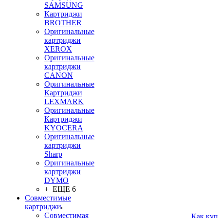
SAMSUNG
Картриджи
BROTHER
Оригинальные
картриджи
XEROX
Оригинальные
картриджи
CANON
Оригинальные
Картриджи
LEXMARK
Оригинальные
Картриджи
KYOCERA
Оригинальные
картриджи
Sharp
Оригинальные
картриджи
DYMO
+ ЕЩЕ 6
Совместимые
картриджи
Совместимая
Как куп