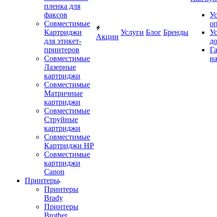
пленка для
факсов
У
Совместимые
о
Картриджи
Услуги
Блог
Бренды
У
Акции
для этикет-
д
принтеров
Г
Совместимые
на
Лазерные
картриджи
Совместимые
Матричные
картриджи
Совместимые
Струйные
картриджи
Совместимые
Картриджи HP
Совместимые
картриджи
Canon
Принтеры
Принтеры
Brady
Принтеры
Brother