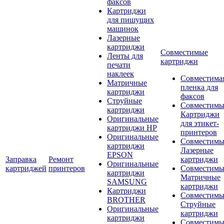
факсов
Картриджи
для пишущих
машинок
Лазерные
картриджи
Совместимые
Ленты для
картриджи
печати
наклеек
Совместима
Матричные
пленка для
картриджи
факсов
Струйные
Совместимы
картриджи
Картриджи
Оригинальные
для этикет-
картриджи HP
принтеров
Оригинальные
Совместимы
картриджи
Лазерные
EPSON
Заправка
Ремонт
картриджи
Оригинальные
картриджей
принтеров
Совместимы
картриджи
Матричные
SAMSUNG
картриджи
Картриджи
Совместимы
BROTHER
Струйные
Оригинальные
картриджи
картриджи
Совместимы