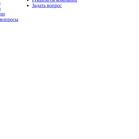
ы
Задать вопрос
а
ии
 вопросы