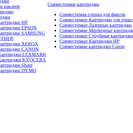
иджи
Совместимые картриджи
и наклеек
триджи
Совместимая пленка для факсов
риджи
Совместимые Картриджи для этике
картриджи HP
Совместимые Лазерные картриджи
картриджи EPSON
Совместимые Матричные картрид
 картриджи SAMSUNG
Совместимые Струйные картриджи
OTHER
Совместимые Картриджи HP
картриджи XEROX
Совместимые картриджи Canon
картриджи CANON
 Картриджи LEXMARK
 Картриджи KYOCERA
артриджи Sharp
картриджи DYMO