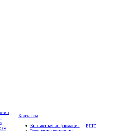
ании
Контакты
и
а
Контактная информация
+ ЕЩЕ
рам
Реквизиты компании