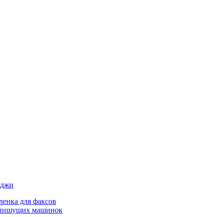
иджи
ленка для факсов
 пишущих машинок