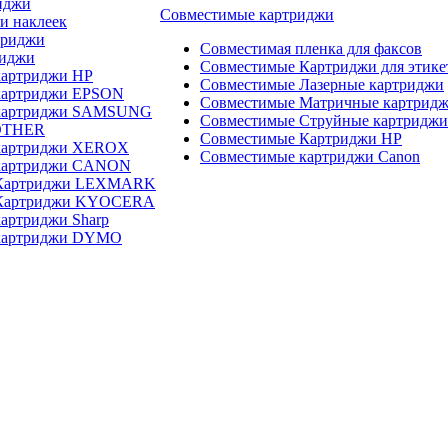
иджи
Совместимые картриджи
и наклеек
триджи
Совместимая пленка для факсов
риджи
Совместимые Картриджи для этике
картриджи HP
Совместимые Лазерные картриджи
картриджи EPSON
Совместимые Матричные картрид
 картриджи SAMSUNG
Совместимые Струйные картриджи
OTHER
Совместимые Картриджи HP
картриджи XEROX
Совместимые картриджи Canon
картриджи CANON
 Картриджи LEXMARK
 Картриджи KYOCERA
артриджи Sharp
картриджи DYMO