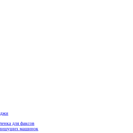
иджи
ленка для факсов
 пишущих машинок