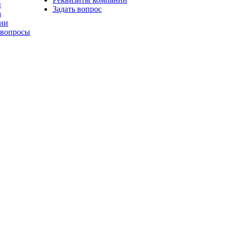
ы
Задать вопрос
а
ии
 вопросы