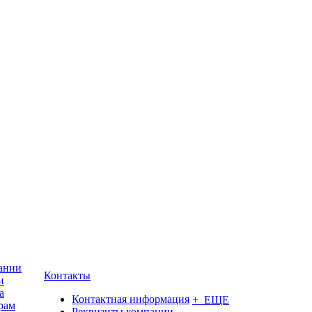
ании
Контакты
и
а
Контактная информация
+ ЕЩЕ
рам
Реквизиты компании