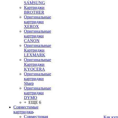
SAMSUNG
Картриджи
BROTHER
Оригинальные
картриджи
XEROX
Оригинальные
картриджи
CANON
Оригинальные
Картриджи
LEXMARK
Оригинальные
Картриджи
KYOCERA
Оригинальные
картриджи
Sharp
Оригинальные
картриджи
DYMO
+ ЕЩЕ 6
Совместимые
картриджи
Совместимая
Как куп