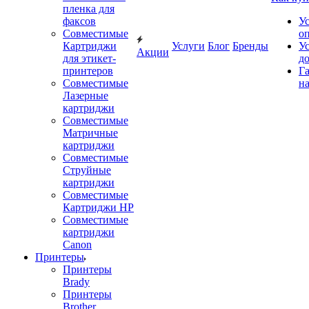
пленка для
факсов
У
Совместимые
о
Картриджи
Услуги
Блог
Бренды
У
Акции
для этикет-
д
принтеров
Г
Совместимые
на
Лазерные
картриджи
Совместимые
Матричные
картриджи
Совместимые
Струйные
картриджи
Совместимые
Картриджи HP
Совместимые
картриджи
Canon
Принтеры
Принтеры
Brady
Принтеры
Brother