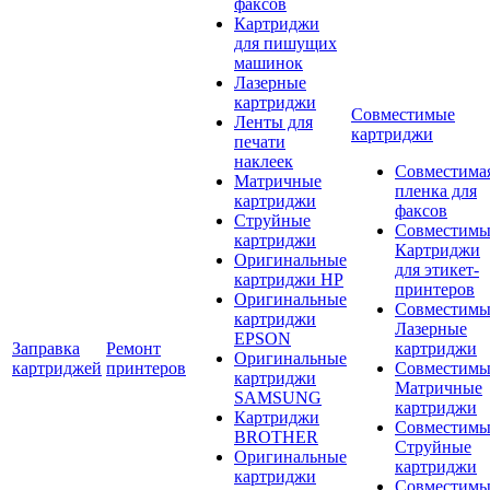
факсов
Картриджи
для пишущих
машинок
Лазерные
картриджи
Совместимые
Ленты для
картриджи
печати
наклеек
Совместима
Матричные
пленка для
картриджи
факсов
Струйные
Совместимы
картриджи
Картриджи
Оригинальные
для этикет-
картриджи HP
принтеров
Оригинальные
Совместимы
картриджи
Лазерные
EPSON
Заправка
Ремонт
картриджи
Оригинальные
картриджей
принтеров
Совместимы
картриджи
Матричные
SAMSUNG
картриджи
Картриджи
Совместимы
BROTHER
Струйные
Оригинальные
картриджи
картриджи
Совместимы