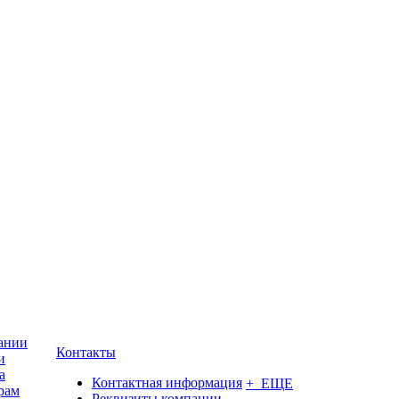
ании
Контакты
и
а
Контактная информация
+ ЕЩЕ
рам
Реквизиты компании