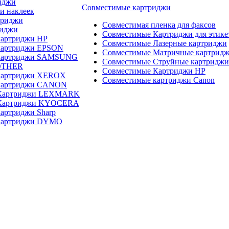
иджи
Совместимые картриджи
и наклеек
триджи
Совместимая пленка для факсов
риджи
Совместимые Картриджи для этике
картриджи HP
Совместимые Лазерные картриджи
картриджи EPSON
Совместимые Матричные картрид
 картриджи SAMSUNG
Совместимые Струйные картриджи
OTHER
Совместимые Картриджи HP
картриджи XEROX
Совместимые картриджи Canon
картриджи CANON
 Картриджи LEXMARK
 Картриджи KYOCERA
артриджи Sharp
картриджи DYMO