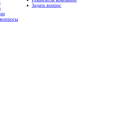
ы
Задать вопрос
а
ии
 вопросы