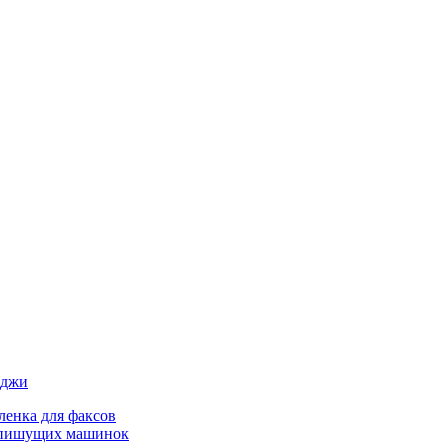
иджи
ленка для факсов
 пишущих машинок